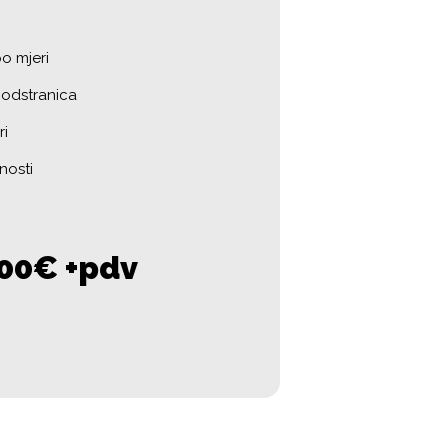
po mjeri
 podstranica
ri
nosti
900€ +pdv