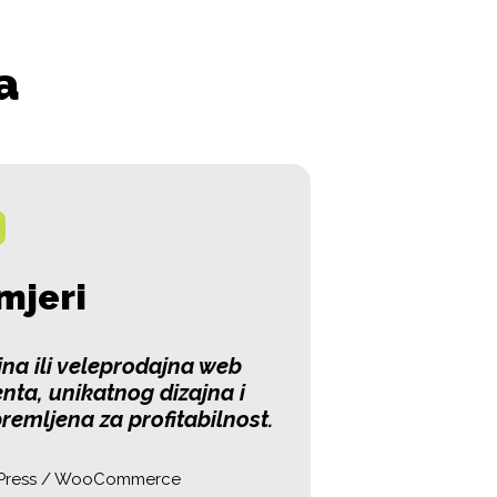
a
mjeri
na ili veleprodajna web
enta, unikatnog dizajna i
premljena za profitabilnost.
dPress / WooCommerce