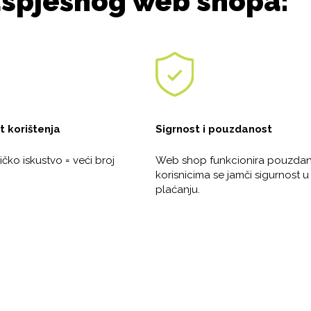
uspješnog web shopa:
 korištenja
Sigrnost i pouzdanost
čko iskustvo = veći broj
Web shop funkcionira pouzdano 
korisnicima se jamči sigurnost u 
plaćanju.