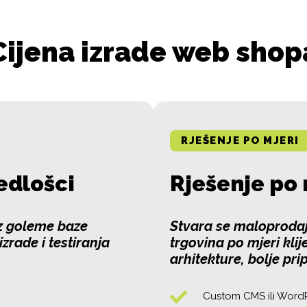
Cijena izrade web shop
RJEŠENJE PO MJERI
edlošci
Rješenje po 
iz goleme baze
Stvara se maloprodaj
zrade i testiranja
trgovina po mjeri klij
arhitekture, bolje pri
Custom CMS ili Wor