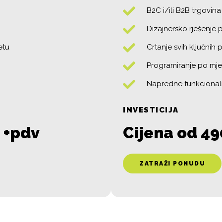
B2C i/ili B2B trgovina
Dizajnersko rješenje 
etu
Crtanje svih ključnih
Programiranje po mje
Napredne funkcional
INVESTICIJA
 +pdv
Cijena od 4
ZATRAŽI PONUDU