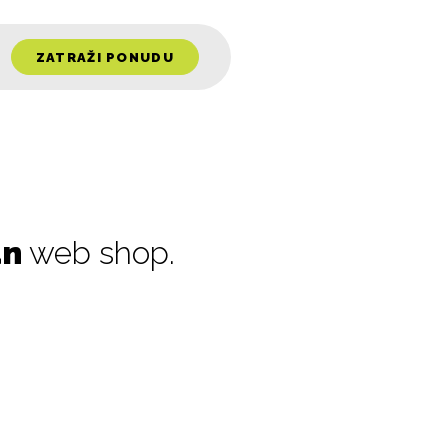
ZATRAŽI PONUDU
an
web shop.