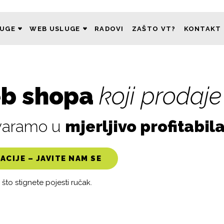
LUGE
WEB USLUGE
RADOVI
ZAŠTO VT?
KONTAKT
eb shopa
koji prodaje
tvaramo u
mjerljivo profitabil
CIJE – JAVITE NAM SE
to stignete pojesti ručak.