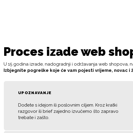
Proces izade web sho
U 15 godina izrade, nadogradnji i održavanja web shopova, nau
Izbjegnite pogreške koje će vam pojesti vrijeme, novac i ž
UPOZNAVANJE
Dođete s idejom ili poslovnim ciljem. Kroz kratki
razgovor ili brief zajedno izvučemo što zapravo
trebate i zašto.