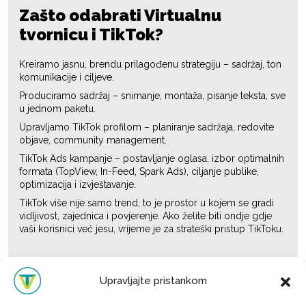
Zašto odabrati Virtualnu
tvornicu i TikTok?
Kreiramo jasnu, brendu prilagođenu strategiju – sadržaj, ton
komunikacije i ciljeve.
Produciramo sadržaj – snimanje, montaža, pisanje teksta, sve
u jednom paketu.
Upravljamo TikTok profilom – planiranje sadržaja, redovite
objave, community management.
TikTok Ads kampanje – postavljanje oglasa, izbor optimalnih
formata (TopView, In-Feed, Spark Ads), ciljanje publike,
optimizacija i izvještavanje.
TikTok više nije samo trend, to je prostor u kojem se gradi
vidljivost, zajednica i povjerenje. Ako želite biti ondje gdje
vaši korisnici već jesu, vrijeme je za strateški pristup TikToku.
Upravljajte pristankom
Zatražite
ponudu
ili samo
razgovor