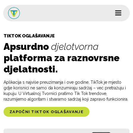
Skip to content
Glavni izbornik
TIKTOK OGLAŠAVANJE
Apsurdno
djelotvorna
platforma za raznovrsne
djelatnosti.
Aplikacija s najviše preuzimanja i ove godine, TikTok je mjesto
gdje korisnici ne samo da konzumiraju sadržaj – već pretražuju i
kupuju. U Virtualnoj Tvornici pratimo Tik Tok trendove,
razumijemo algoritam i stvaramo sadržaj koji zapravo funkcionira.
ZAPOČNI TIKTOK OGLAŠAVANJE