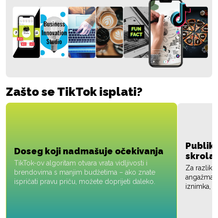
Zašto se TikTok isplati?
Publik
Doseg koji nadmašuje očekivanja
skrola
TikTok-ov algoritam otvara vrata vidljivosti i
Za razliku
brendovima s manjim budžetima – ako znate
angažman –
ispričati pravu priču, možete doprijeti daleko.
iznimka, v