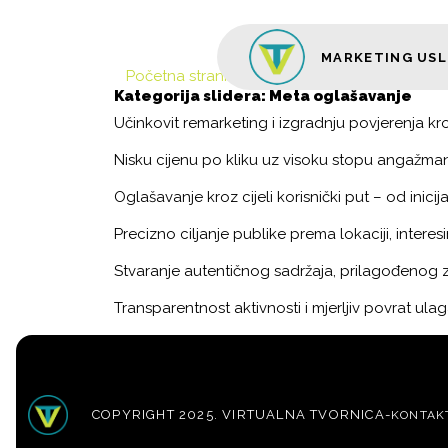
Skip to content
MARKETING US
Glavni izbornik
Početna stranica
»
Meta oglašavanje
Kategorija slidera:
Meta oglašavanje
Učinkovit remarketing i izgradnju povjerenja kroz
Nisku cijenu po kliku uz visoku stopu angažman
Oglašavanje kroz cijeli korisnički put – od inicij
Precizno ciljanje publike prema lokaciji, interes
Stvaranje autentičnog sadržaja, prilagođenog z
Transparentnost aktivnosti i mjerljiv povrat ula
COPYRIGHT 2025. VIRTUALNA TVORNICA
-
KONTAK