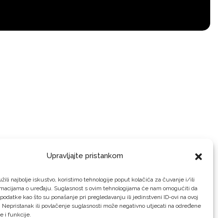
Upravljajte pristankom
žili najbolje iskustvo, koristimo tehnologije poput kolačića za čuvanje i/ili
rmacijama o uređaju. Suglasnost s ovim tehnologijama će nam omogućiti da
odatke kao što su ponašanje pri pregledavanju ili jedinstveni ID-ovi na ovoj
. Nepristanak ili povlačenje suglasnosti može negativno utjecati na određene
e i funkcije.