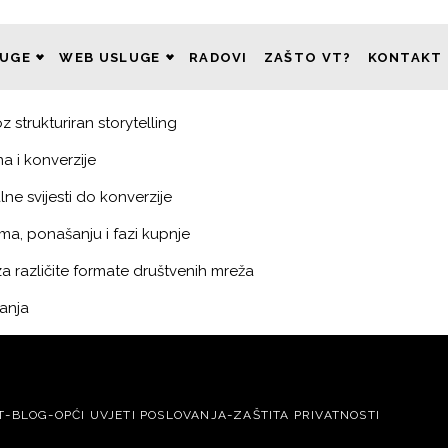
LUGE
WEB USLUGE
RADOVI
ZAŠTO VT?
KONTAKT
 strukturiran storytelling
a i konverzije
alne svijesti do konverzije
ima, ponašanju i fazi kupnje
a različite formate društvenih mreža
ganja
-
-
-
T
BLOG
OPĆI UVJETI POSLOVANJA
ZAŠTITA PRIVATNOSTI