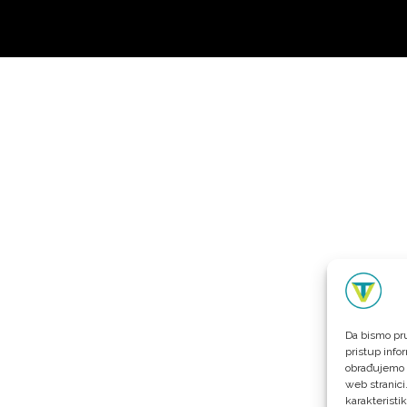
Da bismo pru
pristup info
obrađujemo p
web stranici
karakteristik