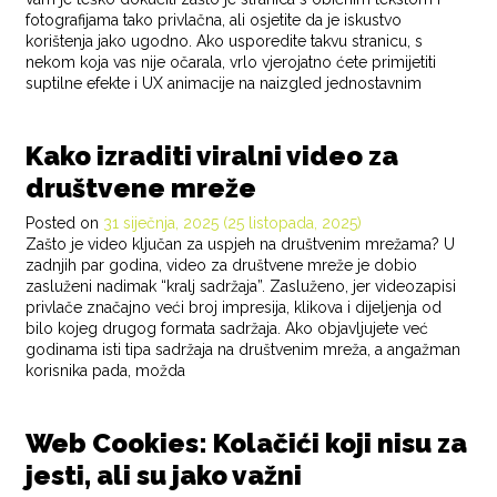
fotografijama tako privlačna, ali osjetite da je iskustvo
korištenja jako ugodno. Ako usporedite takvu stranicu, s
nekom koja vas nije očarala, vrlo vjerojatno ćete primijetiti
suptilne efekte i UX animacije na naizgled jednostavnim
POSTED IN
BLOG
Kako izraditi viralni video za
društvene mreže
Posted on
31 siječnja, 2025
(25 listopada, 2025)
Zašto je video ključan za uspjeh na društvenim mrežama? U
zadnjih par godina, video za društvene mreže je dobio
zasluženi nadimak “kralj sadržaja”. Zasluženo, jer videozapisi
privlače značajno veći broj impresija, klikova i dijeljenja od
bilo kojeg drugog formata sadržaja. Ako objavljujete već
godinama isti tipa sadržaja na društvenim mreža, a angažman
korisnika pada, možda
POSTED IN
BLOG
Web Cookies: Kolačići koji nisu za
jesti, ali su jako važni