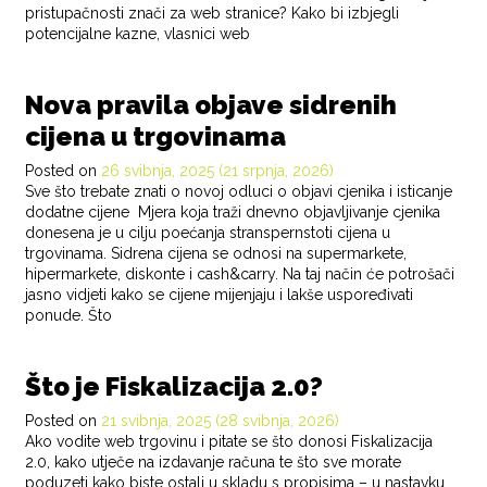
pristupačnosti znači za web stranice? Kako bi izbjegli
potencijalne kazne, vlasnici web
POSTED IN
BLOG
Nova pravila objave sidrenih
cijena u trgovinama
Posted on
26 svibnja, 2025
(21 srpnja, 2026)
Sve što trebate znati o novoj odluci o objavi cjenika i isticanje
dodatne cijene Mjera koja traži dnevno objavljivanje cjenika
donesena je u cilju poećanja stranspernstoti cijena u
trgovinama. Sidrena cijena se odnosi na supermarkete,
hipermarkete, diskonte i cash&carry. Na taj način će potrošači
jasno vidjeti kako se cijene mijenjaju i lakše uspoređivati
ponude. Što
POSTED IN
BLOG
Što je Fiskalizacija 2.0?
Posted on
21 svibnja, 2025
(28 svibnja, 2026)
Ako vodite web trgovinu i pitate se što donosi Fiskalizacija
2.0, kako utječe na izdavanje računa te što sve morate
poduzeti kako biste ostali u skladu s propisima – u nastavku