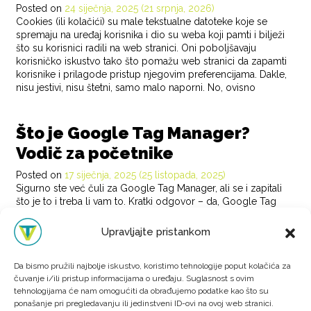
Posted on
24 siječnja, 2025
(21 srpnja, 2026)
Cookies (ili kolačići) su male tekstualne datoteke koje se
spremaju na uređaj korisnika i dio su weba koji pamti i bilježi
što su korisnici radili na web stranici. Oni poboljšavaju
korisničko iskustvo tako što pomažu web stranici da zapamti
korisnike i prilagode pristup njegovim preferencijama. Dakle,
nisu jestivi, nisu štetni, samo malo naporni. No, ovisno
POSTED IN
BLOG
Što je Google Tag Manager?
Vodič za početnike
Posted on
17 siječnja, 2025
(25 listopada, 2025)
Sigurno ste već čuli za Google Tag Manager, ali se i zapitali
što je to i treba li vam to. Kratki odgovor – da, Google Tag
Manager može vam olakšati život (ili barem web analitiku) i
unaprijediti vaše poslovanje. Dugi odgovor slijedi niže. Za
Upravljajte pristankom
početak najjednostavnije objašnjeno – Google Tag Manager
(ili skraćeno GTM) je
Da bismo pružili najbolje iskustvo, koristimo tehnologije poput kolačića za
POSTED IN
BLOG
čuvanje i/ili pristup informacijama o uređaju. Suglasnost s ovim
tehnologijama će nam omogućiti da obrađujemo podatke kao što su
Posts navigation
1
2
3
…
8
»
ponašanje pri pregledavanju ili jedinstveni ID-ovi na ovoj web stranici.