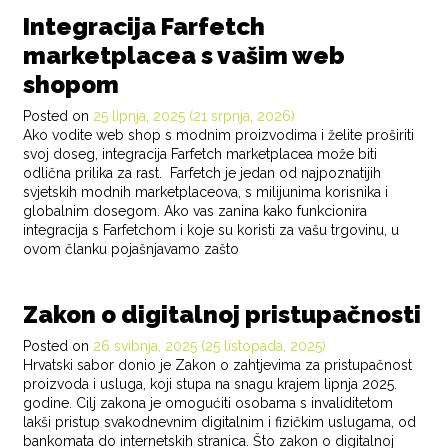
Integracija Farfetch
marketplacea s vašim web
shopom
Posted on
25 lipnja, 2025
(21 srpnja, 2026)
Ako vodite web shop s modnim proizvodima i želite proširiti
svoj doseg, integracija Farfetch marketplacea može biti
odlična prilika za rast. Farfetch je jedan od najpoznatijih
svjetskih modnih marketplaceova, s milijunima korisnika i
globalnim dosegom. Ako vas zanina kako funkcionira
integracija s Farfetchom i koje su koristi za vašu trgovinu, u
ovom članku pojašnjavamo zašto
POSTED IN
BLOG
Zakon o digitalnoj pristupačnosti
Posted on
26 svibnja, 2025
(25 listopada, 2025)
Hrvatski sabor donio je Zakon o zahtjevima za pristupačnost
proizvoda i usluga, koji stupa na snagu krajem lipnja 2025.
godine. Cilj zakona je omogućiti osobama s invaliditetom
lakši pristup svakodnevnim digitalnim i fizičkim uslugama, od
bankomata do internetskih stranica. Što zakon o digitalnoj