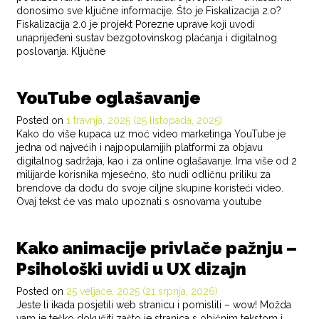
donosimo sve ključne informacije. Što je Fiskalizacija 2.0?
Fiskalizacija 2.0 je projekt Porezne uprave koji uvodi
unaprijeđeni sustav bezgotovinskog plaćanja i digitalnog
poslovanja. Ključne
POSTED IN
BLOG
YouTube oglašavanje
Posted on
1 travnja, 2025
(25 listopada, 2025)
Kako do više kupaca uz moć video marketinga YouTube je
jedna od najvećih i najpopularnijih platformi za objavu
digitalnog sadržaja, kao i za online oglašavanje. Ima više od 2
milijarde korisnika mjesečno, što nudi odličnu priliku za
brendove da dođu do svoje ciljne skupine koristeći video.
Ovaj tekst će vas malo upoznati s osnovama youtube
POSTED IN
BLOG
Kako animacije privlače pažnju –
Psihološki uvidi u UX dizajn
Posted on
25 veljače, 2025
(21 srpnja, 2026)
Jeste li ikada posjetili web stranicu i pomislili – wow! Možda
vam je teško dokučiti zašto je stranica s običnim tekstom i