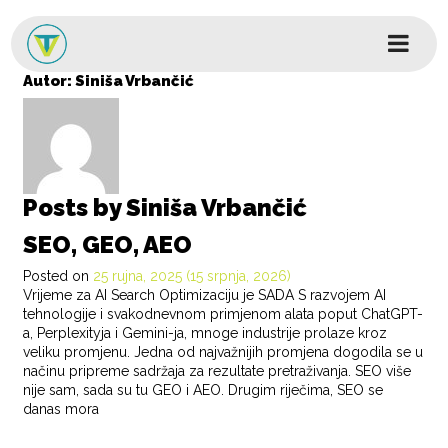
Skip to content
Glavni izbornik
Autor:
Siniša Vrbančić
Posts by Siniša Vrbančić
SEO, GEO, AEO
Posted on
25 rujna, 2025
(15 srpnja, 2026)
Vrijeme za AI Search Optimizaciju je SADA S razvojem AI
tehnologije i svakodnevnom primjenom alata poput ChatGPT-
a, Perplexityja i Gemini-ja, mnoge industrije prolaze kroz
veliku promjenu. Jedna od najvažnijih promjena dogodila se u
načinu pripreme sadržaja za rezultate pretraživanja. SEO više
nije sam, sada su tu GEO i AEO. Drugim riječima, SEO se
danas mora
POSTED IN
BLOG