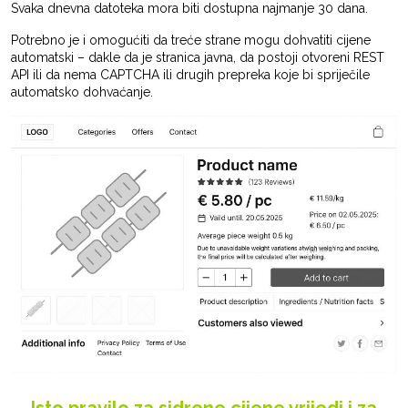
Svaka dnevna datoteka mora biti dostupna najmanje 30 dana.
Potrebno je i omogućiti da treće strane mogu dohvatiti cijene
automatski – dakle da je stranica javna, da postoji otvoreni REST
API ili da nema CAPTCHA ili drugih prepreka koje bi spriječile
automatsko dohvaćanje.
Isto pravilo za sidrene cijene vrijedi i za