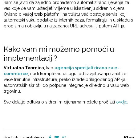
nam se javiti da zajedno pronađemo automatizirano rješenje za
vas koje će vam uštedjeti vrijeme u iskazivanju sidrenih cijena.
Ovisno o vašoj web platofmi, na tržištu već postoje servisi koji
automatski vuku podatke iz internih baza, formatiraju ih u skladu s
propisima i objavljuju na zadanoj URL-adresu ili putem API-ja.
Kako vam mi možemo pomoći u
implementaciji?
Virtualna Tvornica
, kao
agencija specijalizirana za e-
commerce
, nudi kompletnu uslugu: od savjetovanja i analize
vaše trenutne infrastrukture, preko izrade prilagođenog API-ja i
automatskih skripti, do potpune integracije direktno u vašu web
trgovinu.
Sve detalje odluka o sidrenim cijenama možete pročitati
ovdje
.
Podijeli s prijateljima:
Blog