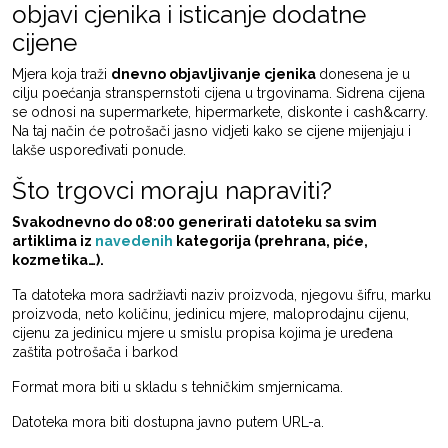
objavi cjenika i isticanje dodatne
cijene
Mjera koja traži
dnevno objavljivanje cjenika
donesena je u
cilju poećanja stranspernstoti cijena u trgovinama. Sidrena cijena
se odnosi na supermarkete, hipermarkete, diskonte i cash&carry.
Na taj način će potrošači jasno vidjeti kako se cijene mijenjaju i
lakše uspoređivati ponude.
Što trgovci moraju napraviti?
Svakodnevno do 08:00 generirati datoteku sa svim
artiklima iz
navedenih
kategorija (prehrana, piće,
kozmetika…).
Ta datoteka mora sadržiavti naziv proizvoda, njegovu šifru, marku
proizvoda, neto količinu, jedinicu mjere, maloprodajnu cijenu,
cijenu za jedinicu mjere u smislu propisa kojima je uređena
zaštita potrošača i barkod
Format mora biti u skladu s tehničkim smjernicama.
Datoteka mora biti dostupna javno putem URL-a.