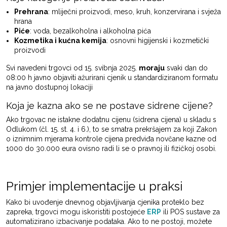
Prehrana
: mliječni proizvodi, meso, kruh, konzervirana i svježa
hrana
Piće
: voda, bezalkoholna i alkoholna pića
Kozmetika i kućna kemija
: osnovni higijenski i kozmetički
proizvodi
Svi navedeni trgovci od 15. svibnja 2025.
moraju
svaki dan do
08:00 h javno objaviti ažurirani cjenik u standardiziranom formatu
na javno dostupnoj lokaciji
Koja je kazna ako se ne postave sidrene cijene?
Ako trgovac ne istakne dodatnu cijenu (sidrena cijena) u skladu s
Odlukom (čl. 15. st. 4. i 6.), to se smatra prekršajem za koji Zakon
o iznimnim mjerama kontrole cijena predviđa novčane kazne od
1000 do 30.000 eura ovisno radi li se o pravnoj ili fizičkoj osobi.
Primjer implementacije u praksi
Kako bi uvođenje dnevnog objavljivanja cjenika proteklo bez
zapreka, trgovci mogu iskoristiti postojeće
ERP
ili POS sustave za
automatizirano izbacivanje podataka. Ako to ne postoji, možete