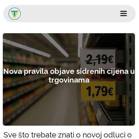
Skip to content
Glavni izbornik
Nova pravila objave sidrenih cijena u
trgovinama
Sve što trebate znati o novoj odluci o