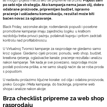
ali mogu i pojesti maržu ako se pripreme na brzinu.
Popust sam
po sebi nije strategija. Ako kampanja nema jasan cilj, dobro
odabrane proizvode, pripremljen budžet, ispravno
praćenje i usklađenu komunikaciju, rezultat može biti
bačen novac za oglašavanje.
Black Friday, sezonske akcije, rođendanski popusti i posebne
promotivne kampanje imaju zajedničku logiku: u kratkom
razdoblju treba privući pažnju, potaknuti kupnju i pritom zadržati
kontrolu nad profitabilnošću.
U Virtualnoj Tvornici kampanje za rasprodaje ne gledamo samo
kroz oglase. Gledamo cijeli proces: ponudu, web shop, budžet,
kreativna rješenja, oglašivačke kanale, praćenje rezultata i analizu
nakon kampanje. Tek kada je sve povezano, rasprodaja može
postati poslovna prilika, a ne samo skuplji način da se roba proda
s popustom.
U nastavku prolazimo ključne korake: od cilja i odabira proizvoda,
preko Google i Meta kampanja, do trackinga, pripreme web
shopa i analize nakon akcije.
Brza checklist pripreme za web shop
rasprodaju