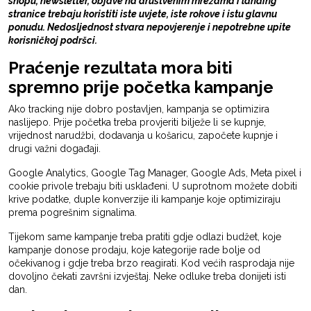
shopu, newsletter, objave na društvenim mrežama i landing
stranice trebaju koristiti iste uvjete, iste rokove i istu glavnu
ponudu. Nedosljednost stvara nepovjerenje i nepotrebne upite
korisničkoj podršci.
Praćenje rezultata mora biti
spremno prije početka kampanje
Ako tracking nije dobro postavljen, kampanja se optimizira
naslijepo. Prije početka treba provjeriti bilježe li se kupnje,
vrijednost narudžbi, dodavanja u košaricu, započete kupnje i
drugi važni događaji.
Google Analytics, Google Tag Manager, Google Ads, Meta pixel i
cookie privole trebaju biti usklađeni. U suprotnom možete dobiti
krive podatke, duple konverzije ili kampanje koje optimiziraju
prema pogrešnim signalima.
Tijekom same kampanje treba pratiti gdje odlazi budžet, koje
kampanje donose prodaju, koje kategorije rade bolje od
očekivanog i gdje treba brzo reagirati. Kod većih rasprodaja nije
dovoljno čekati završni izvještaj. Neke odluke treba donijeti isti
dan.