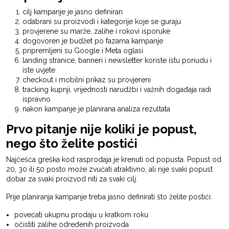
cilj kampanje je jasno definiran
odabrani su proizvodi i kategorije koje se guraju
provjerene su marže, zalihe i rokovi isporuke
dogovoren je budžet po fazama kampanje
pripremljeni su Google i Meta oglasi
landing stranice, banneri i newsletter koriste istu ponudu i
iste uvjete
checkout i mobilni prikaz su provjereni
tracking kupnji, vrijednosti narudžbi i važnih događaja radi
ispravno
nakon kampanje je planirana analiza rezultata
Prvo pitanje nije koliki je popust,
nego što želite postići
Najčešća greška kod rasprodaja je krenuti od popusta. Popust od
20, 30 ili 50 posto može zvučati atraktivno, ali nije svaki popust
dobar za svaki proizvod niti za svaki cilj.
Prije planiranja kampanje treba jasno definirati što želite postići:
povećati ukupnu prodaju u kratkom roku
očistiti zalihe određenih proizvoda