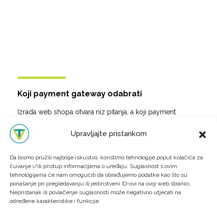
Koji payment gateway odabrati
Izrada web shopa otvara niz pitanja, a koji payment
gateway odabrati važna je odluka za buduće poslovanje.
U ovom tekstu pokušat ćemo prenijeti što više korisnih
Upravljajte pristankom
informacija vezanih uz sustave za onli...
Da bismo pružili najbolje iskustvo, koristimo tehnologije poput kolačića za
čuvanje i/ili pristup informacijama o uređaju. Suglasnost s ovim
tehnologijama će nam omogućiti da obrađujemo podatke kao što su
ponašanje pri pregledavanju ili jedinstveni ID-ovi na ovoj web stranici.
Nepristanak ili povlačenje suglasnosti može negativno utjecati na
određene karakteristike i funkcije.