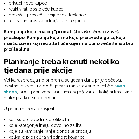
privući nove kupce
reaktivirati postojeće kupce
povećati prosječnu vrijednost košarice
testirati interes za određene kategorije
Kampanja koja ima cilj “prodati što više” često završi
preskupo. Kampanja koja zna koje proizvode gura, koju
maržu čuva i koji rezultat očekuje ima puno veću šansu biti
profitabilna.
Planiranje treba krenuti nekoliko
tjedana prije akcije
Velika rasprodaja ne priprema se tjedan dana prije početka.
Idealno je krenuti 4 do 8 tjedana ranije, ovisno o veličini
web
shopa
, broju proizvoda, kanalima oglašavanja i količini kreativnih
materijala koji su potrebni.
U pripremi treba provjeriti:
koji su proizvodi najprofitabilniji
koje kategorije imaju dovoljno zaliha
koje su kampanje ranije donosile prodaju
kolika je prosječna vrijednost košarice