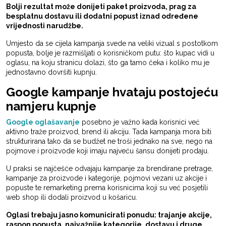
Bolji rezultat može donijeti paket proizvoda, prag za
besplatnu dostavu ili dodatni popust iznad određene
vrijednosti narudžbe.
Umjesto da se cijela kampanja svede na veliki vizual s postotkom
popusta, bolje je razmišljati o korisničkom putu: što kupac vidi u
oglasu, na koju stranicu dolazi, što ga tamo čeka i koliko mu je
jednostavno dovršiti kupnju.
Google kampanje hvataju postojeću
namjeru kupnje
Google oglašavanje
posebno je važno kada korisnici već
aktivno traže proizvod, brend ili akciju. Tada kampanja mora biti
strukturirana tako da se budžet ne troši jednako na sve, nego na
pojmove i proizvode koji imaju najveću šansu donijeti prodaju.
U praksi se najčešće odvajaju kampanje za brendirane pretrage,
kampanje za proizvode i kategorije, pojmovi vezani uz akcije i
popuste te remarketing prema korisnicima koji su već posjetili
web shop ili dodali proizvod u košaricu.
Oglasi trebaju jasno komunicirati ponudu: trajanje akcije,
raspon popusta, najvažnije kategorije, dostavu i druge