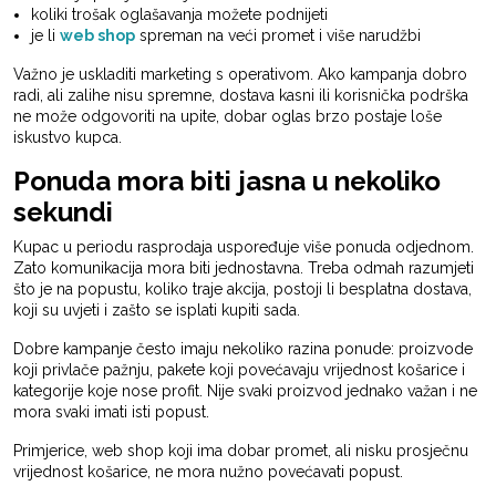
koliki trošak oglašavanja možete podnijeti
je li
web shop
spreman na veći promet i više narudžbi
Važno je uskladiti marketing s operativom. Ako kampanja dobro
radi, ali zalihe nisu spremne, dostava kasni ili korisnička podrška
ne može odgovoriti na upite, dobar oglas brzo postaje loše
iskustvo kupca.
Ponuda mora biti jasna u nekoliko
sekundi
Kupac u periodu rasprodaja uspoređuje više ponuda odjednom.
Zato komunikacija mora biti jednostavna. Treba odmah razumjeti
što je na popustu, koliko traje akcija, postoji li besplatna dostava,
koji su uvjeti i zašto se isplati kupiti sada.
Dobre kampanje često imaju nekoliko razina ponude: proizvode
koji privlače pažnju, pakete koji povećavaju vrijednost košarice i
kategorije koje nose profit. Nije svaki proizvod jednako važan i ne
mora svaki imati isti popust.
Primjerice, web shop koji ima dobar promet, ali nisku prosječnu
vrijednost košarice, ne mora nužno povećavati popust.