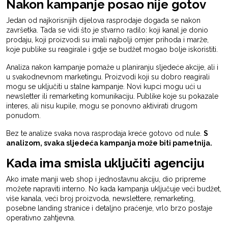
Nakon kampanje posao nije gotov
Jedan od najkorisnijih dijelova rasprodaje događa se nakon
završetka. Tada se vidi što je stvarno radilo: koji kanal je donio
prodaju, koji proizvodi su imali najbolji omjer prihoda i marže,
koje publike su reagirale i gdje se budžet mogao bolje iskoristiti.
Analiza nakon kampanje pomaže u planiranju sljedeće akcije, ali i
u svakodnevnom marketingu. Proizvodi koji su dobro reagirali
mogu se uključiti u stalne kampanje. Novi kupci mogu ući u
newsletter ili remarketing komunikaciju. Publike koje su pokazale
interes, ali nisu kupile, mogu se ponovno aktivirati drugom
ponudom.
Bez te analize svaka nova rasprodaja kreće gotovo od nule.
S
analizom, svaka sljedeća kampanja može biti pametnija.
Kada ima smisla uključiti agenciju
Ako imate manji web shop i jednostavnu akciju, dio pripreme
možete napraviti interno. No kada kampanja uključuje veći budžet,
više kanala, veći broj proizvoda, newslettere, remarketing,
posebne landing stranice i detaljno praćenje, vrlo brzo postaje
operativno zahtjevna.