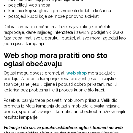
posjetitelji web shopa
korisnici koji su gledali proizvode ili dodali u košaricu
postojeći kupci koje se može ponovno aktivirati
Dobra kampanja obično ima faze: najavu akcije, početak
rasprodaje, dane najjačeg intenziteta i završni podsjetnik. Svaka
faza treba imati svoju poruku i budžet, ali sve mora izgledati kao
jedna jasna kampanja.
Web shop mora pratiti ono što
oglasi obećavaju
Oglasi mogu dovesti promet, ali
web shop
mora zaključiti
prodaju. Zato prije kampanje treba provjeriti jesu li akcijske
stranice jasne, jesu li cijene i popusti dobro prikazani, radi li
košarica bez problema i je li proces kupnje što kraći.
Posebnu pažnju treba posvetiti mobilnom prikazu. Velik dio
prometa iz Meta kampanja dolazi s mobitela, a svaka nejasna
poruka, sporo učitavanje ili kompliciran checkout može smanjiti
rezultat kampanje.
Važno je i da su sve poruke usklađene: oglasi, banneri na web