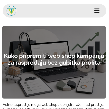
Skip to content
Glavni izbornik
Kako pripremiti web shop kampanju
za rasprodaju bez gubitka profita
Velike rasprodaje mogu web shopu donijeti snažan rast prodaje,