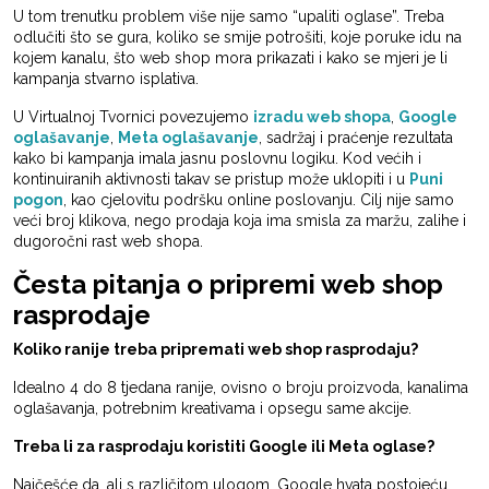
U tom trenutku problem više nije samo “upaliti oglase”. Treba
odlučiti što se gura, koliko se smije potrošiti, koje poruke idu na
kojem kanalu, što web shop mora prikazati i kako se mjeri je li
kampanja stvarno isplativa.
U Virtualnoj Tvornici povezujemo
izradu web shopa
,
Google
oglašavanje
,
Meta oglašavanje
, sadržaj i praćenje rezultata
kako bi kampanja imala jasnu poslovnu logiku. Kod većih i
kontinuiranih aktivnosti takav se pristup može uklopiti i u
Puni
pogon
, kao cjelovitu podršku online poslovanju. Cilj nije samo
veći broj klikova, nego prodaja koja ima smisla za maržu, zalihe i
dugoročni rast web shopa.
Česta pitanja o pripremi web shop
rasprodaje
Koliko ranije treba pripremati web shop rasprodaju?
Idealno 4 do 8 tjedana ranije, ovisno o broju proizvoda, kanalima
oglašavanja, potrebnim kreativama i opsegu same akcije.
Treba li za rasprodaju koristiti Google ili Meta oglase?
Najčešće da, ali s različitom ulogom. Google hvata postojeću