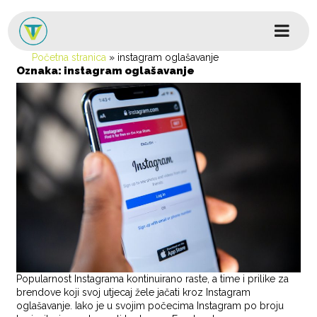
Skip to content
Glavni izbornik
Početna stranica
»
instagram oglašavanje
Oznaka:
instagram oglašavanje
Popularnost Instagrama kontinuirano raste, a time i prilike za
brendove koji svoj utjecaj žele jačati kroz Instagram
oglašavanje. Iako je u svojim počecima Instagram po broju