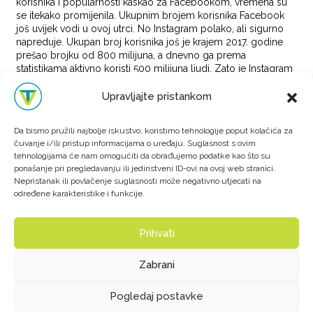
korisnika i popularnosti kaskao za Facebookom, vremena su
se itekako promijenila. Ukupnim brojem korisnika Facebook
još uvijek vodi u ovoj utrci. No Instagram polako, ali sigurno
napreduje. Ukupan broj korisnika još je krajem 2017. godine
prešao brojku od 800 milijuna, a dnevno ga prema
statistikama aktivno koristi 500 milijuna ljudi. Zato je Instagram
oglašavanje nešto o čemu biste trebali razmisliti u strategiji
marketinga.
Upravljajte pristankom
(više…)
Da bismo pružili najbolje iskustvo, koristimo tehnologije poput kolačića za
Posted in
Blog
Tagged
društvene mreže
,
hashtag
,
instagram
,
čuvanje i/ili pristup informacijama o uređaju. Suglasnost s ovim
tehnologijama će nam omogućiti da obrađujemo podatke kao što su
instagram marketing
,
instagram objave
,
instagram oglašavanje
,
ponašanje pri pregledavanju ili jedinstveni ID-ovi na ovoj web stranici.
instagram stories oglasi
,
internet
,
marketing
,
online
Nepristanak ili povlačenje suglasnosti može negativno utjecati na
oglašavanje
,
otvaranje Instagram profila
,
social
određene karakteristike i funkcije.
COPYRIGHT 2025. VIRTUALNA TVORNICA
Prihvati
-
KONTAKT
-
-
BLOG
-
-
OPĆI UVJETI POSLOVANJA
-
Zabrani
-
ZAŠTITA PRIVATNOSTI
-
WHATSAPP
FACEBOOK
INSTAGRAM
TIKTOK
LINKEDIN
Pogledaj postavke