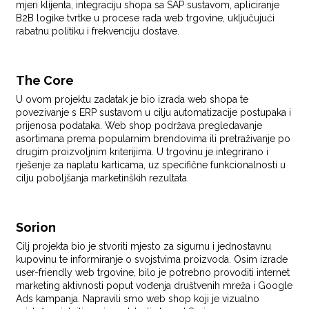
mjeri klijenta, integraciju shopa sa SAP sustavom, apliciranje
B2B logike tvrtke u procese rada web trgovine, uključujući
rabatnu politiku i frekvenciju dostave.
The Core
U ovom projektu zadatak je bio izrada web shopa te
povezivanje s ERP sustavom u cilju automatizacije postupaka i
prijenosa podataka. Web shop podržava pregledavanje
asortimana prema popularnim brendovima ili pretraživanje po
drugim proizvoljnim kriterijima. U trgovinu je integrirano i
rješenje za naplatu karticama, uz specifične funkcionalnosti u
cilju poboljšanja marketinških rezultata.
Sorion
Cilj projekta bio je stvoriti mjesto za sigurnu i jednostavnu
kupovinu te informiranje o svojstvima proizvoda. Osim izrade
user-friendly web trgovine, bilo je potrebno provoditi internet
marketing aktivnosti poput vođenja društvenih mreža i Google
Ads kampanja. Napravili smo web shop koji je vizualno