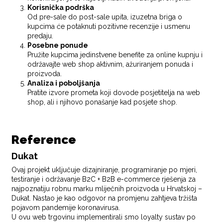
Korisnička podrška
Od pre-sale do post-sale upita, izuzetna briga o
kupcima će potaknuti pozitivne recenzije i usmenu
predaju.
Posebne ponude
Pružite kupcima jedinstvene benefite za online kupnju i
održavajte web shop aktivnim, ažuriranjem ponuda i
proizvoda.
Analiza i poboljšanja
Pratite izvore prometa koji dovode posjetitelja na web
shop, ali i njihovo ponašanje kad posjete shop.
Reference
Dukat
Ovaj projekt uključuje dizajniranje, programiranje po mjeri,
testiranje i održavanje B2C + B2B e-commerce rješenja za
najpoznatiju robnu marku mliječnih proizvoda u Hrvatskoj –
Dukat. Nastao je kao odgovor na promjenu zahtjeva tržišta
pojavom pandemije koronavirusa.
U ovu web trgovinu implementirali smo loyalty sustav po