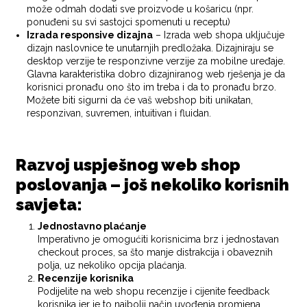
može odmah dodati sve proizvode u košaricu (npr.
ponuđeni su svi sastojci spomenuti u receptu)
Izrada responsive dizajna
– Izrada web shopa uključuje
dizajn naslovnice te unutarnjih predložaka. Dizajniraju se
desktop verzije te responzivne verzije za mobilne uređaje.
Glavna karakteristika dobro dizajniranog web rješenja je da
korisnici pronađu ono što im treba i da to pronađu brzo.
Možete biti sigurni da će vaš webshop biti unikatan,
responzivan, suvremen, intuitivan i fluidan.
Razvoj uspješnog web shop
poslovanja – još nekoliko korisnih
savjeta:
Jednostavno plaćanje
Imperativno je omogućiti korisnicima brz i jednostavan
checkout proces, sa što manje distrakcija i obaveznih
polja, uz nekoliko opcija plaćanja.
Recenzije korisnika
Podijelite na web shopu recenzije i cijenite feedback
korisnika jer je to najbolji način uvođenja promjena.