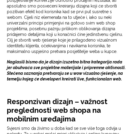
pospješivanje konverzije odnosno prodajnih rezultata, ali
apsolutno smo posvećeni kreiranju dizajna koji će stvoriti
pozitivan efekt kod korisnika kad se prvi put susretne s
webom. Cijeli niz elemenata na to utječe i, iako su neki
univerzalni principi primjenjivi na gotovo svim web shop
projektima, posebnu pažnju prilikom oblikovanja dizajna
pridajemo detaljima koji u konačnici čine jedinstvenu cjelinu.
Cilj je stvoriti web rješenje koje je prilagođeno vizualnom
identitetu klijenta, očekivanjima i navikama korisnika, te
maksimalno uspješno pretvara posjetitelje weba u kupce.
Naglasili bismo da je dizajn izuzetno bitna kategorija rada
jer obuhvaća sve projektne materijale i pripremne aktivnosti.
Stečena saznanja pretvaraju se u wow vizualno rješenje, na
temelju kojeg će developeri kreirati live, funkcionalan web.
Responzivan dizajn – važnost
preglednosti web shopa na
mobilnim uređajima
Svjesni smo da živimo u doba kad se sve više toga odvija u