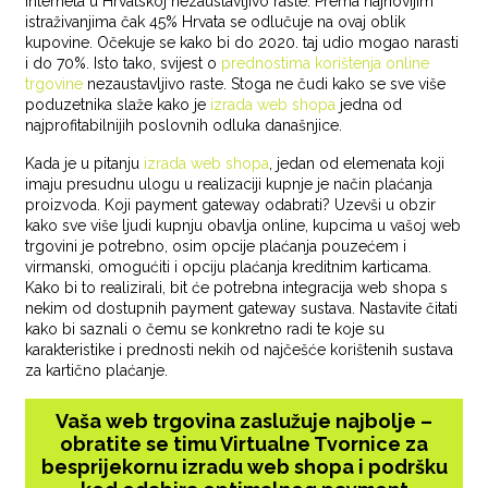
Interneta u Hrvatskoj nezaustavljivo raste. Prema najnovijim
istraživanjima čak 45% Hrvata se odlučuje na ovaj oblik
kupovine. Očekuje se kako bi do 2020. taj udio mogao narasti
i do 70%. Isto tako, svijest o
prednostima korištenja online
trgovine
nezaustavljivo raste. Stoga ne čudi kako se sve više
poduzetnika slaže kako je
izrada web shopa
jedna od
najprofitabilnijih poslovnih odluka današnjice.
Kada je u pitanju
izrada web shopa
, jedan od elemenata koji
imaju presudnu ulogu u realizaciji kupnje je način plaćanja
proizvoda. Koji payment gateway odabrati? Uzevši u obzir
kako sve više ljudi kupnju obavlja online, kupcima u vašoj web
trgovini je potrebno, osim opcije plaćanja pouzećem i
virmanski, omogućiti i opciju plaćanja kreditnim karticama.
Kako bi to realizirali, bit će potrebna integracija web shopa s
nekim od dostupnih payment gateway sustava. Nastavite čitati
kako bi saznali o čemu se konkretno radi te koje su
karakteristike i prednosti nekih od najčešće korištenih sustava
za kartično plaćanje.
Vaša web trgovina zaslužuje najbolje –
obratite se timu Virtualne Tvornice za
besprijekornu izradu web shopa i podršku