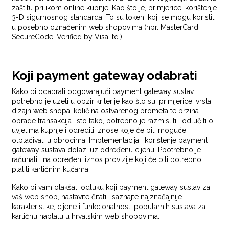
zaštitu prilikom online kupnje. Kao što je, primjerice, korištenje
3-D sigurnosnog standarda. To su tokeni koji se mogu koristiti
u posebno označenim web shopovima (npr. MasterCard
SecureCode, Verified by Visa itd.).
Koji payment gateway odabrati
Kako bi odabrali odgovarajući payment gateway sustav
potrebno je uzeti u obzir kriterije kao što su, primjerice, vrsta i
dizajn web shopa, količina ostvarenog prometa te brzina
obrade transakcija. Isto tako, potrebno je razmisliti i odlučiti o
uvjetima kupnje i odrediti iznose koje će biti moguće
otplaćivati u obrocima. Implementacija i korištenje payment
gateway sustava dolazi uz određenu cijenu. Ppotrebno je
računati i na određeni iznos provizije koji će biti potrebno
platiti kartičnim kućama.
Kako bi vam olakšali odluku koji payment gateway sustav za
vaš web shop, nastavite čitati i saznajte najznačajnije
karakteristike, cijene i funkcionalnosti popularnih sustava za
kartičnu naplatu u hrvatskim web shopovima.