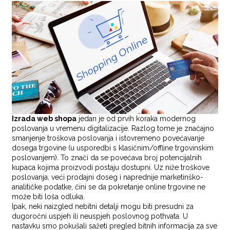
Izrada web shopa
jedan je od prvih koraka modernog
poslovanja u vremenu digitalizacije. Razlog tome je značajno
smanjenje troškova poslovanja i istovremeno povećavanje
dosega trgovine (u usporedbi s klasičnim/offline trgovinskim
poslovanjem). To znači da se povećava broj potencijalnih
kupaca kojima proizvodi postaju dostupni. Uz niže troškove
poslovanja, veći prodajni doseg i naprednije marketinško-
analitičke podatke, čini se da pokretanje online trgovine ne
može biti loša odluka.
Ipak, neki naizgled nebitni detalji mogu biti presudni za
dugoročni uspjeh ili neuspjeh poslovnog pothvata. U
nastavku smo pokušali sažeti pregled bitnih informacija za sve