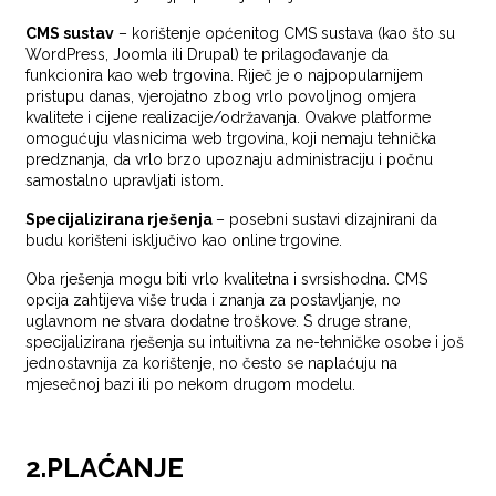
CMS sustav
– korištenje općenitog CMS sustava (kao što su
WordPress, Joomla ili Drupal) te prilagođavanje da
funkcionira kao web trgovina. Riječ je o najpopularnijem
pristupu danas, vjerojatno zbog vrlo povoljnog omjera
kvalitete i cijene realizacije/održavanja. Ovakve platforme
omogućuju vlasnicima web trgovina, koji nemaju tehnička
predznanja, da vrlo brzo upoznaju administraciju i počnu
samostalno upravljati istom.
Specijalizirana rješenja
– posebni sustavi dizajnirani da
budu korišteni isključivo kao online trgovine.
Oba rješenja mogu biti vrlo kvalitetna i svrsishodna. CMS
opcija zahtijeva više truda i znanja za postavljanje, no
uglavnom ne stvara dodatne troškove. S druge strane,
specijalizirana rješenja su intuitivna za ne-tehničke osobe i još
jednostavnija za korištenje, no često se naplaćuju na
mjesečnoj bazi ili po nekom drugom modelu.
2.
PLAĆANJE