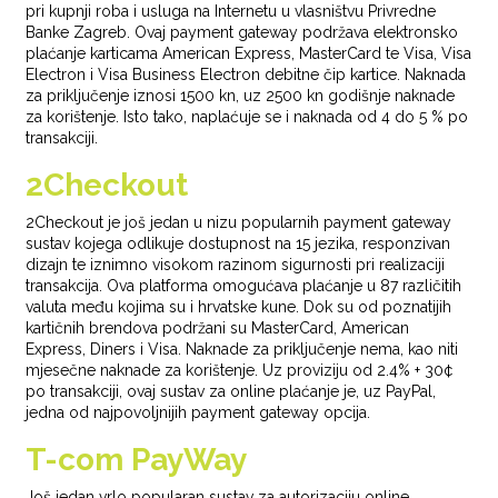
pri kupnji roba i usluga na Internetu u vlasništvu Privredne
Banke Zagreb. Ovaj payment gateway podržava elektronsko
plaćanje karticama American Express, MasterCard te Visa, Visa
Electron i Visa Business Electron debitne čip kartice. Naknada
za priključenje iznosi 1500 kn, uz 2500 kn godišnje naknade
za korištenje. Isto tako, naplaćuje se i naknada od 4 do 5 % po
transakciji.
2Checkout
2Checkout je još jedan u nizu popularnih payment gateway
sustav kojega odlikuje dostupnost na 15 jezika, responzivan
dizajn te iznimno visokom razinom sigurnosti pri realizaciji
transakcija. Ova platforma omogućava plaćanje u 87 različitih
valuta među kojima su i hrvatske kune. Dok su od poznatijih
kartičnih brendova podržani su MasterCard, American
Express, Diners i Visa. Naknade za priključenje nema, kao niti
mjesečne naknade za korištenje. Uz proviziju od 2.4% + 30¢
po transakciji, ovaj sustav za online plaćanje je, uz PayPal,
jedna od najpovoljnijih payment gateway opcija.
T-com PayWay
Još jedan vrlo popularan sustav za autorizaciju online