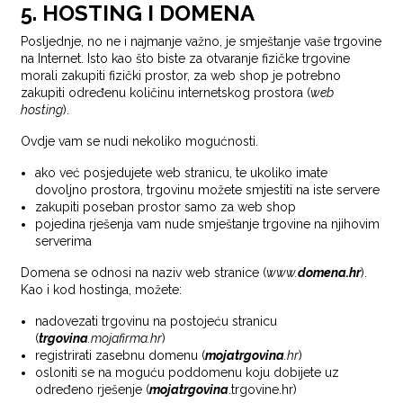
5. HOSTING I DOMENA
Posljednje, no ne i najmanje važno, je smještanje vaše trgovine
na Internet. Isto kao što biste za otvaranje fizičke trgovine
morali zakupiti fizički prostor, za web shop je potrebno
zakupiti određenu količinu internetskog prostora (
web
hosting
).
Ovdje vam se nudi nekoliko mogućnosti.
ako već posjedujete web stranicu, te ukoliko imate
dovoljno prostora, trgovinu možete smjestiti na iste servere
zakupiti poseban prostor samo za web shop
pojedina rješenja vam nude smještanje trgovine na njihovim
serverima
Domena se odnosi na naziv web stranice (
www.
domena.hr
).
Kao i kod hostinga, možete:
nadovezati trgovinu na postojeću stranicu
(
trgovina
.mojafirma.hr
)
registrirati zasebnu domenu (
mojatrgovina
.hr
)
osloniti se na moguću poddomenu koju dobijete uz
određeno rješenje (
mojatrgovina
.trgovine.hr)