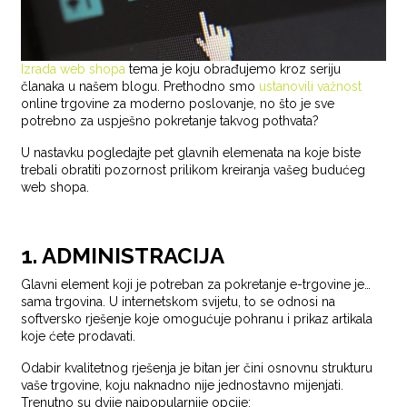
Izrada web shopa
tema je koju obrađujemo kroz seriju
članaka u našem blogu. Prethodno smo
ustanovili važnost
online trgovine za moderno poslovanje, no što je sve
potrebno za uspješno pokretanje takvog pothvata?
U nastavku pogledajte pet glavnih elemenata na koje biste
trebali obratiti pozornost prilikom kreiranja vašeg budućeg
web shopa.
1. ADMINISTRACIJA
Glavni element koji je potreban za pokretanje e-trgovine je…
sama trgovina. U internetskom svijetu, to se odnosi na
softversko rješenje koje omogućuje pohranu i prikaz artikala
koje ćete prodavati.
Odabir kvalitetnog rješenja je bitan jer čini osnovnu strukturu
vaše trgovine, koju naknadno nije jednostavno mijenjati.
Trenutno su dvije najpopularnije opcije: