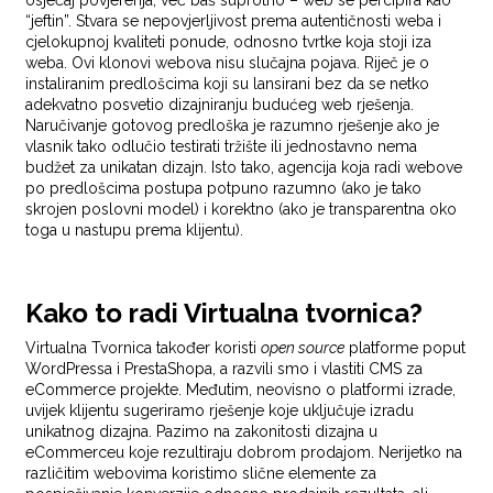
osjećaj povjerenja, već baš suprotno – web se percipira kao
“jeftin”. Stvara se nepovjerljivost prema autentičnosti weba i
cjelokupnoj kvaliteti ponude, odnosno tvrtke koja stoji iza
weba. Ovi klonovi webova nisu slučajna pojava. Riječ je o
instaliranim predlošcima koji su lansirani bez da se netko
adekvatno posvetio dizajniranju budućeg web rješenja.
Naručivanje gotovog predloška je razumno rješenje ako je
vlasnik tako odlučio testirati tržište ili jednostavno nema
budžet za unikatan dizajn. Isto tako, agencija koja radi webove
po predlošcima postupa potpuno razumno (ako je tako
skrojen poslovni model) i korektno (ako je transparentna oko
toga u nastupu prema klijentu).
Kako to radi Virtualna tvornica?
Virtualna Tvornica također koristi
open source
platforme poput
WordPressa i PrestaShopa, a razvili smo i vlastiti CMS za
eCommerce projekte. Međutim, neovisno o platformi izrade,
uvijek klijentu sugeriramo rješenje koje uključuje izradu
unikatnog dizajna. Pazimo na zakonitosti dizajna u
eCommerceu koje rezultiraju dobrom prodajom. Nerijetko na
različitim webovima koristimo slične elemente za