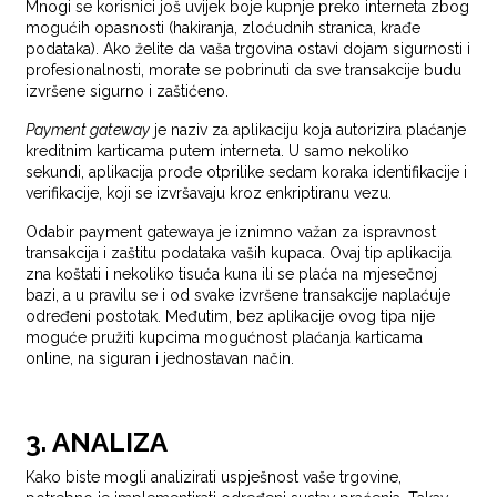
Mnogi se korisnici još uvijek boje kupnje preko interneta zbog
mogućih opasnosti (hakiranja, zloćudnih stranica, krađe
podataka). Ako želite da vaša trgovina ostavi dojam sigurnosti i
profesionalnosti, morate se pobrinuti da sve transakcije budu
izvršene sigurno i zaštićeno.
Payment gateway
je naziv za aplikaciju koja autorizira plaćanje
kreditnim karticama putem interneta. U samo nekoliko
sekundi, aplikacija prođe otprilike sedam koraka identifikacije i
verifikacije, koji se izvršavaju kroz enkriptiranu vezu.
Odabir payment gatewaya je iznimno važan za ispravnost
transakcija i zaštitu podataka vaših kupaca. Ovaj tip aplikacija
zna koštati i nekoliko tisuća kuna ili se plaća na mjesečnoj
bazi, a u pravilu se i od svake izvršene transakcije naplaćuje
određeni postotak. Međutim, bez aplikacije ovog tipa nije
moguće pružiti kupcima mogućnost plaćanja karticama
online, na siguran i jednostavan način.
3. ANALIZA
Kako biste mogli analizirati uspješnost vaše trgovine,