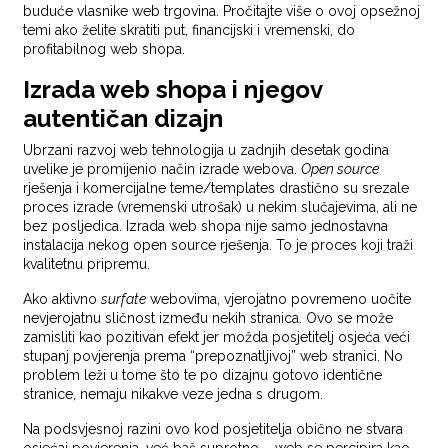
buduće vlasnike web trgovina. Pročitajte više o ovoj opsežnoj
temi ako želite skratiti put, financijski i vremenski, do
profitabilnog web shopa.
Izrada web shopa i njegov
autentičan dizajn
Ubrzani razvoj web tehnologija u zadnjih desetak godina
uvelike je promijenio način izrade webova.
Open source
rješenja i komercijalne teme/templates drastično su srezale
proces izrade (vremenski utrošak) u nekim slučajevima, ali ne
bez posljedica. Izrada web shopa nije samo jednostavna
instalacija nekog open source rješenja. To je proces koji traži
kvalitetnu pripremu.
Ako aktivno
surfate
webovima, vjerojatno povremeno uočite
nevjerojatnu sličnost između nekih stranica. Ovo se može
zamisliti kao pozitivan efekt jer možda posjetitelj osjeća veći
stupanj povjerenja prema “prepoznatljivoj” web stranici. No
problem leži u tome što te po dizajnu gotovo identične
stranice, nemaju nikakve veze jedna s drugom.
Na podsvjesnoj razini ovo kod posjetitelja obično ne stvara