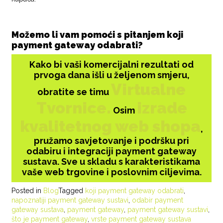
Možemo li vam pomoći s pitanjem koji
payment gateway odabrati?
Kako bi vaši komercijalni rezultati od
prvoga dana išli u željenom smjeru,
Virtualne
obratite se timu
Tvornice.
izrade
Osim
kvalitetnog web shopa
,
pružamo savjetovanje i podršku pri
odabiru i integraciji payment gateway
sustava. Sve u skladu s karakteristikama
vaše web trgovine i poslovnim ciljevima.
Posted in
Blog
Tagged
koji payment gateway odabrati
,
napoznatiji payment gateway sustavi
,
odabir payment
gateway sustava
,
payment gateway
,
payment gateway sustavi
,
što je payment gateway
,
vrste payment gateway sustava