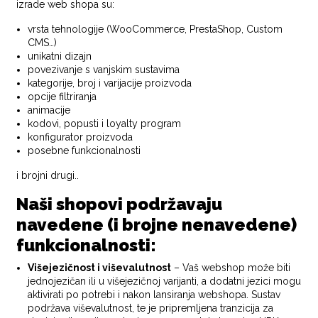
izrade web shopa su:
vrsta tehnologije (WooCommerce, PrestaShop, Custom
CMS…)
unikatni dizajn
povezivanje s vanjskim sustavima
kategorije, broj i varijacije proizvoda
opcije filtriranja
animacije
kodovi, popusti i loyalty program
konfigurator proizvoda
posebne funkcionalnosti
i brojni drugi..
Naši shopovi podržavaju
navedene (i brojne nenavedene)
funkcionalnosti:
Višejezičnost i viševalutnost
– Vaš webshop može biti
jednojezičan ili u višejezičnoj varijanti, a dodatni jezici mogu
aktivirati po potrebi i nakon lansiranja webshopa. Sustav
podržava viševalutnost, te je pripremljena tranzicija za