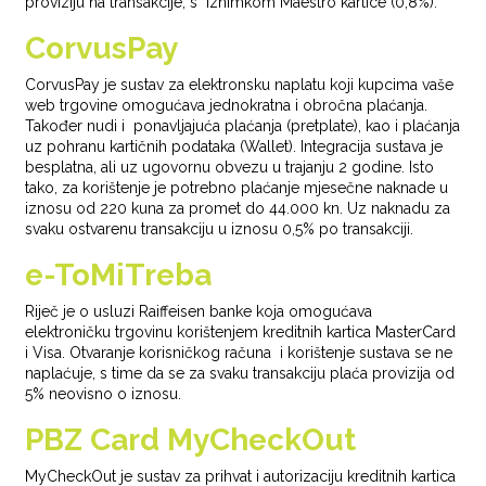
proviziju na transakcije, s iznimkom Maestro kartice (0,8%).
CorvusPay
CorvusPay je sustav za elektronsku naplatu koji kupcima vaše
web trgovine omogućava jednokratna i obročna plaćanja.
Također nudi i ponavljajuća plaćanja (pretplate), kao i plaćanja
uz pohranu kartičnih podataka (Wallet). Integracija sustava je
besplatna, ali uz ugovornu obvezu u trajanju 2 godine. Isto
tako, za korištenje je potrebno plaćanje mjesečne naknade u
iznosu od 220 kuna za promet do 44.000 kn. Uz naknadu za
svaku ostvarenu transakciju u iznosu 0,5% po transakciji.
e-ToMiTreba
Riječ je o usluzi Raiffeisen banke koja omogućava
elektroničku trgovinu korištenjem kreditnih kartica MasterCard
i Visa. Otvaranje korisničkog računa i korištenje sustava se ne
naplaćuje, s time da se za svaku transakciju plaća provizija od
5% neovisno o iznosu.
PBZ Card MyCheckOut
MyCheckOut je sustav za prihvat i autorizaciju kreditnih kartica