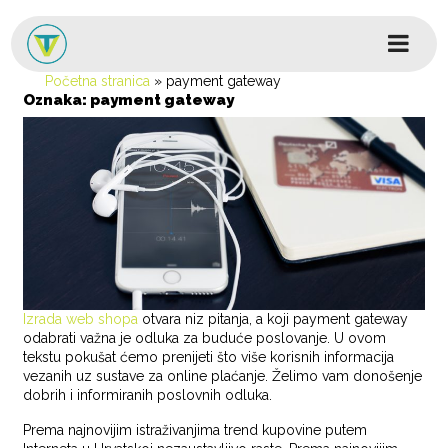
Skip to content
Glavni izbornik
Početna stranica
»
payment gateway
Oznaka:
payment gateway
Izrada web shopa
otvara niz pitanja, a koji payment gateway
odabrati važna je odluka za buduće poslovanje. U ovom
tekstu pokušat ćemo prenijeti što više korisnih informacija
vezanih uz sustave za online plaćanje. Želimo vam donošenje
dobrih i informiranih poslovnih odluka.
Prema najnovijim istraživanjima trend kupovine putem