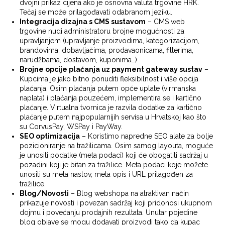
dvojni prikaz cijena ako je osnovna valuta trgovine HRK.
Tečaj se može prilagođavati odabranom jeziku.
Integracija dizajna s CMS sustavom
– CMS web
trgovine nudi administratoru brojne mogućnosti za
upravljanjem (upravljanje proizvodima, kategorizacijom,
brandovima, dobavljačima, prodavaonicama, filterima,
narudžbama, dostavom, kuponima…)
Brojne opcije plaćanja uz payment gateway sustav
–
Kupcima je jako bitno ponuditi fleksibilnost i više opcija
plaćanja. Osim plaćanja putem opće uplate (virmanska
naplata) i plaćanja pouzećem, implementira se i kartično
plaćanje. Virtualna tvornica je razvila dodatke za kartično
plaćanje putem najpopularnijih servisa u Hrvatskoj kao što
su CorvusPay, WSPay i PayWay.
SEO optimizacija
– Koristimo napredne SEO alate za bolje
pozicioniranje na tražilicama. Osim samog layouta, moguće
je unositi podatke (meta podaci) koji će obogatiti sadržaj u
pozadini koji je bitan za tražilice. Meta podaci koje možete
unositi su meta naslov, meta opis i URL prilagođen za
tražilice.
Blog/Novosti
– Blog webshopa na atraktivan način
prikazuje novosti i povezan sadržaj koji pridonosi ukupnom
dojmu i povećanju prodajnih rezultata. Unutar pojedine
blog objave se mogu dodavati proizvodi tako da kupac