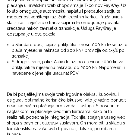
plaćanja u hrvatskim web shopovima je T-comov PayWay. Uz
to što omogućuje automatsku naplatu i predautorizaciju te
mogućnost korištenja različitih kreditnih kartica. Pruža uvid u
statistike i izvještaje o transakcijama te omogućuje povrata
sredstava nakon završetka transakcije. Usluga PayWay je
dostupna je u dva paketa:
u Standard opciji cijena priključka iznosi 1000 kn te se uz to
plaća mjesečna naknada od 200 kn + provizija od 1-5% po
transakciji.
S druge strane, paket Aktiv dolazi po cijeni od 1000 kn za
priključak te mjesečnu naknadu od 2000 kn. Napomena: u
navedene cijene nije uračunat PDV.
Da bi posjetiteljima svoje web trgovine olakšali kupovinu i
osigurali optimalno korisničko iskustvo, vrlo je važno ponuditi
nekoliko načina plaćanja proizvoda ili usluga. S posebnim
naglaskom na plaćanje kreditnim karticama. Kako bi to
realizirali, potrebna je integracija. Točnije, spajanje vašeg web
shopa s payment gateway sustavom. On mora biti u skladu s
karakteristikama vaše web trgovine i, dakako, potrebama
kupaca.