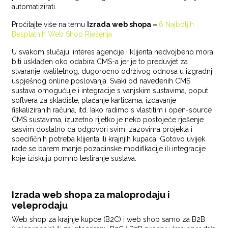
automatizirati.
Pročitajte više na temu
Izrada web shopa –
6 Najboljih
Besplatnih Web Shop Rješenja
U svakom slučaju, interes agencije i klijenta nedvojbeno mora
biti usklađen oko odabira CMS-a jer je to preduvjet za
stvaranje kvalitetnog, dugoročno održivog odnosa u izgradnji
uspješnog online poslovanja. Svaki od navedenih CMS
sustava omogućuje i integracije s vanjskim sustavima, poput
softvera za skladište, plaćanje karticama, izdavanje
fiskaliziranih računa, itd. Iako radimo s vlastitim i open-source
CMS sustavima, izuzetno rijetko je neko postojeće rješenje
sasvim dostatno da odgovori svim izazovima projekta i
specifičnih potreba klijenta ili krajnjih kupaca. Gotovo uvijek
rade se barem manje pozadinske modifikacije ili integracije
koje iziskuju pomno testiranje sustava.
Izrada web shopa za maloprodaju i
veleprodaju
Web shop za krajnje kupce (B2C) i web shop samo za B2B