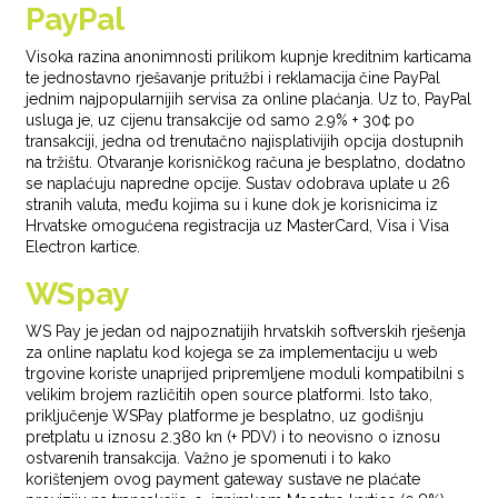
PayPal
Visoka razina anonimnosti prilikom kupnje kreditnim karticama
te jednostavno rješavanje pritužbi i reklamacija
čine PayPal
jednim najpopularnijih servisa za online plaćanja. Uz to, PayPal
usluga je, uz cijenu transakcije od samo 2.9% + 30¢ po
transakciji, jedna od trenutačno najisplativijih opcija dostupnih
na tržištu. Otvaranje korisničkog računa je besplatno, dodatno
se naplaćuju napredne opcije. Sustav odobrava uplate u 26
stranih valuta, među kojima su i kune dok je korisnicima iz
Hrvatske omogućena registracija uz MasterCard, Visa i Visa
Electron kartice.
WSpay
WS Pay je jedan od najpoznatijih hrvatskih softverskih rješenja
za online naplatu kod kojega se za implementaciju u web
trgovine koriste unaprijed pripremljene moduli kompatibilni s
velikim brojem različitih open source platformi. Isto tako,
priključenje WSPay platforme je besplatno, uz godišnju
pretplatu u iznosu 2.380 kn (+ PDV) i to neovisno o iznosu
ostvarenih transakcija. Važno je spomenuti i to kako
korištenjem ovog payment gateway sustave ne plaćate