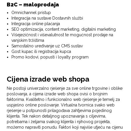
B2C – maloprodaja
Omnichannel pristup
Integracija na sustave Dostavnih službi
Integracija online plaćanja
SEO optimizacija, content marketing, digitalni marketing
Višejezičnost i viševalutnost te mogućnost prodaje na
vanjskim tržištima
Samostalno uređivanje uz CMS sustav
Gost kupac ili registracija kupca
Promo kodovi, popusti i loyalty program
Cijena izrade web shopa
Ne postoji univerzalno rješenje za sve online trgovine i oblike
poslovanja, a cijena izrade web shopa ovisi o brojnim
faktorima. Kvalitetno i funkcionalno web rješenje je temelj za
uspješno online poslovanje. Virtualna tvornica svako web
rješenje u potpunosti prilagođava zahtjevima pojedinog
klijenta. Tek nakon detaljnog upoznavanja s ciljevima,
potrebama i željama svakog klijenta i njihovog projekta,
možemo napraviti ponudu. Faktori koji najviše utječu na cijenu