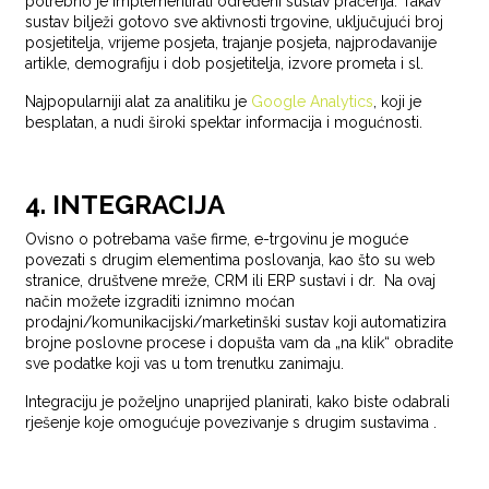
potrebno je implementirati određeni sustav praćenja. Takav
sustav bilježi gotovo sve aktivnosti trgovine, uključujući broj
posjetitelja, vrijeme posjeta, trajanje posjeta, najprodavanije
artikle, demografiju i dob posjetitelja, izvore prometa i sl.
Najpopularniji alat za analitiku je
Google Analytics
, koji je
besplatan, a nudi široki spektar informacija i mogućnosti.
4. INTEGRACIJA
Ovisno o potrebama vaše firme, e-trgovinu je moguće
povezati s drugim elementima poslovanja, kao što su web
stranice, društvene mreže, CRM ili ERP sustavi i dr. Na ovaj
način možete izgraditi iznimno moćan
prodajni/komunikacijski/marketinški sustav koji automatizira
brojne poslovne procese i dopušta vam da „na klik“ obradite
sve podatke koji vas u tom trenutku zanimaju.
Integraciju je poželjno unaprijed planirati, kako biste odabrali
rješenje koje omogućuje povezivanje s drugim sustavima .