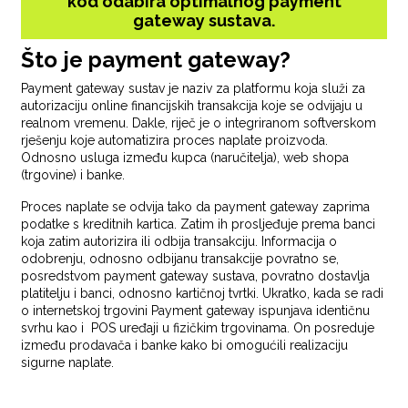
kod odabira optimalnog payment
gateway sustava.
Što je payment gateway?
Payment gateway sustav je naziv za platformu koja služi za
autorizaciju online financijskih transakcija koje se odvijaju u
realnom vremenu. Dakle, riječ je o integriranom softverskom
rješenju koje automatizira proces naplate proizvoda.
Odnosno usluga između kupca (naručitelja), web shopa
(trgovine) i banke.
Proces naplate se odvija tako da payment gateway zaprima
podatke s kreditnih kartica. Zatim ih prosljeđuje prema banci
koja zatim autorizira ili odbija transakciju. Informacija o
odobrenju, odnosno odbijanu transakcije povratno se,
posredstvom payment gateway sustava, povratno dostavlja
platitelju i banci, odnosno kartičnoj tvrtki. Ukratko, kada se radi
o internetskoj trgovini Payment gateway ispunjava identičnu
svrhu kao i POS uređaji u fizičkim trgovinama. On posreduje
između prodavača i banke kako bi omogućili realizaciju
sigurne naplate.