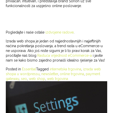
privlačan, intuitivan, i predstavlja brand Sorion uz sve
funkcionalnosti za uspješno online poslovanje.
Pogledajte i naše ostale
izdvojene radove
.
Izrada web shopa je jedan od najjednostavnijih i najjeftinijih
načina pokretanja poslovanja, a trend rasta u eCommerce-u
ne usporava. Ako još niste sigurni je li to pravi korak za Vas,
pročitajte naš blog
Rastuća vrijednost eCommerce-a
i javite
nam se kako bismo zajedno pronašli idealno rješenje za Vas!
Posted in
Essential
Tagged
internetska trgovina
,
izrada web
shopa u wordpressu
,
newsletter
,
online trgovina
,
payment
gateway
,
seo
,
web shop
,
web trgovina