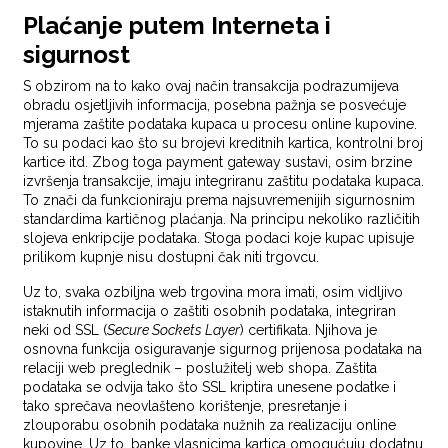
Plaćanje putem Interneta i
sigurnost
S obzirom na to kako ovaj način transakcija podrazumijeva
obradu osjetljivih informacija, posebna pažnja se posvećuje
mjerama zaštite podataka kupaca u procesu online kupovine.
To su podaci kao što su brojevi kreditnih kartica, kontrolni broj
kartice itd. Zbog toga payment gateway sustavi, osim brzine
izvršenja transakcije, imaju integriranu zaštitu podataka kupaca.
To znači da funkcioniraju prema najsuvremenijih sigurnosnim
standardima kartičnog plaćanja. Na principu nekoliko različitih
slojeva enkripcije podataka. Stoga podaci koje kupac upisuje
prilikom kupnje nisu dostupni čak niti trgovcu.
Uz to, svaka ozbiljna web trgovina mora imati, osim vidljivo
istaknutih informacija o zaštiti osobnih podataka, integriran
neki od SSL (
Secure Sockets Layer
) certifikata. Njihova je
osnovna funkcija osiguravanje sigurnog prijenosa podataka na
relaciji web preglednik – poslužitelj web shopa. Zaštita
podataka se odvija tako što SSL kriptira unesene podatke i
tako sprečava neovlašteno korištenje, presretanje i
zlouporabu osobnih podataka nužnih za realizaciju online
kupovine. Uz to, banke vlasnicima kartica omogućuju dodatnu