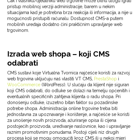
Čak i vlasniku/djelatniku web trgovine može bitnu ulogu igrati
pristup mobilnoj verziji administracije, barem u nekim
situacijama kad je potrebna brza reakcija ili informacija, a nije u
mogućnosti pristupiti računalu. Dostupnost CMS-a putem
mobilnih uređaja dodatno čini praktičnim upravljanje web
trgovinom.
Izrada web shopa – koji CMS
odabrati
CMS sustavi koje Virtualna Tvornica najčešće koristi za razvoj
web trgovina uključuju naš vlastiti VT CMS,
PrestaShop
i
WooCommerce
(
WordPress
). U slučaju da klijent nije siguran
koji CMS odabrati, do odluke se dolazi na temelju općenitih i
eventualnih specifičnih zahtjeva klijenta o radu shopa. Pri
donošenju odluke, izuzetno bitan faktor su pozadinske
potrebe shopa. Administracija online trgovine treba biti
jednostavna za upoznavanje i korištenje, a najčešće se koristi
za unošenje novih proizvoda, ažuriranje opisa ili cijena
postojećih proizvoda, uređivanje naslovnice, kao i upravljanje
raznim promotivnim ponudama. Postoji cijeli niz drugih
procesa koji se mogu omogućiti kroz CMS ili u nekoj mjeri