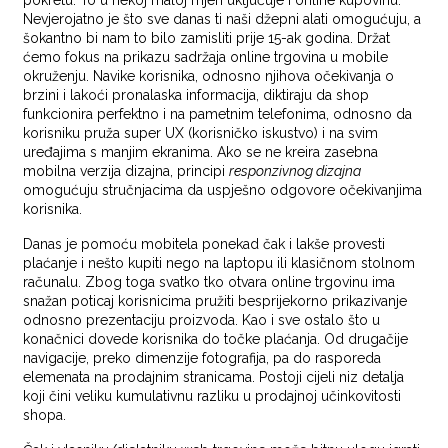
pokretu. To u nekoj maloj mjeri uključuje i online kupovinu.
Nevjerojatno je što sve danas ti naši džepni alati omogućuju, a
šokantno bi nam to bilo zamisliti prije 15-ak godina. Držat
ćemo fokus na prikazu sadržaja online trgovina u mobile
okruženju. Navike korisnika, odnosno njihova očekivanja o
brzini i lakoći pronalaska informacija, diktiraju da shop
funkcionira perfektno i na pametnim telefonima, odnosno da
korisniku pruža super UX (korisničko iskustvo) i na svim
uređajima s manjim ekranima. Ako se ne kreira zasebna
mobilna verzija dizajna, principi
responzivnog dizajna
omogućuju stručnjacima da uspješno odgovore očekivanjima
korisnika.
Danas je pomoću mobitela ponekad čak i lakše provesti
plaćanje i nešto kupiti nego na laptopu ili klasičnom stolnom
računalu. Zbog toga svatko tko otvara online trgovinu ima
snažan poticaj korisnicima pružiti besprijekorno prikazivanje
odnosno prezentaciju proizvoda. Kao i sve ostalo što u
konačnici dovede korisnika do točke plaćanja. Od drugačije
navigacije, preko dimenzije fotografija, pa do rasporeda
elemenata na prodajnim stranicama. Postoji cijeli niz detalja
koji čini veliku kumulativnu razliku u prodajnoj učinkovitosti
shopa.