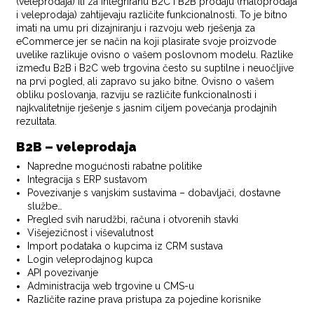
(veleprodaja) ili za integriranu B2C i B2B prodaju (maloprodaja
i veleprodaja) zahtijevaju različite funkcionalnosti. To je bitno
imati na umu pri dizajniranju i razvoju web rješenja za
eCommerce jer se način na koji plasirate svoje proizvode
uvelike razlikuje ovisno o vašem poslovnom modelu. Razlike
između B2B i B2C web trgovina često su suptilne i neuočljive
na prvi pogled, ali zapravo su jako bitne. Ovisno o vašem
obliku poslovanja, razviju se različite funkcionalnosti i
najkvalitetnije rješenje s jasnim ciljem povećanja prodajnih
rezultata.
B2B – veleprodaja
Napredne mogućnosti rabatne politike
Integracija s ERP sustavom
Povezivanje s vanjskim sustavima – dobavljači, dostavne
službe…
Pregled svih narudžbi, računa i otvorenih stavki
Višejezičnost i viševalutnost
Import podataka o kupcima iz CRM sustava
Login veleprodajnog kupca
API povezivanje
Administracija web trgovine u CMS-u
Različite razine prava pristupa za pojedine korisnike