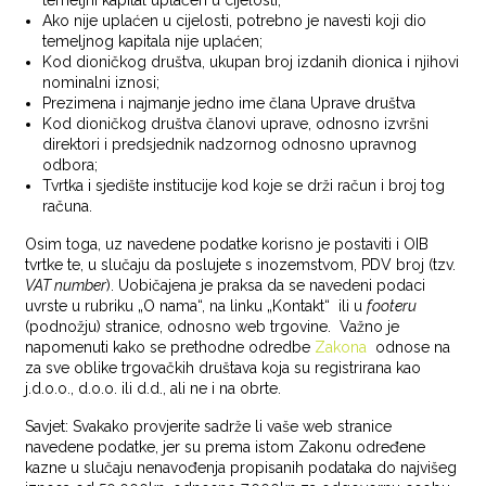
Ako nije uplaćen u cijelosti, potrebno je navesti koji dio
temeljnog kapitala nije uplaćen;
Kod dioničkog društva, ukupan broj izdanih dionica i njihovi
nominalni iznosi;
Prezimena i najmanje jedno ime člana Uprave društva
Kod dioničkog društva članovi uprave, odnosno izvršni
direktori i predsjednik nadzornog odnosno upravnog
odbora;
Tvrtka i sjedište institucije kod koje se drži račun i broj tog
računa.
Osim toga, uz navedene podatke korisno je postaviti i OIB
tvrtke te, u slučaju da poslujete s inozemstvom, PDV broj (tzv.
VAT number
). Uobičajena je praksa da se navedeni podaci
uvrste u rubriku „O nama“, na linku „Kontakt“ ili u
footeru
(podnožju) stranice, odnosno web trgovine. Važno je
napomenuti kako se prethodne odredbe
Zakona
odnose na
za sve oblike trgovačkih društava koja su registrirana kao
j.d.o.o., d.o.o. ili d.d., ali ne i na obrte.
Savjet: Svakako provjerite sadrže li vaše web stranice
navedene podatke, jer su prema istom Zakonu određene
kazne u slučaju nenavođenja propisanih podataka do najvišeg