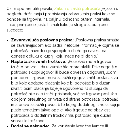
Osim spomenutih pravila,
Zakon o zaštiti potrošača
je jasan u
pogledu definiranja i propisivanja zabranjenih praksi koje se
odnose na trgovinu na daljinu, odnosno putem Interneta.
Tako, primjerice, jeste li znali kako je strogo zabranjeno
sljedeće:
Zavaravajuća poslovna praksa:
„Poslovna praksa smatra
se zavaravajućom ako sadrži netočne informacije kojima se
potrošača navodi ili je vjerojatno da će ga navesti da
donese odluku o kupnji koju inače ne bi donio.“
Naplata skrivenih troškova:
„Potrošač mora trgovcu
izričito potvrditi da razumije što mora platiti. Prije nego što
potrošač sklopi ugovor ili bude obvezan odgovarajućom
ponudom, trgovac mora zatražiti njegov izričit pristanak za
bilo koje dodatno plaćanje koje bi potrošač bio dužan
izvršiti osim plaćanja koje je ugovoreno. U slučaju da
potrošač nije dao izričit pristanak, već se trgovac poslužio
opcijom prešutnog prihvata od strane potrošača, potrošač
ima pravo zatražiti povrat bilo kojeg dodatnog iznosa koji je
platio temeljem takve opcije. Ako trgovac ne obavijesti
potrošača o dodatnim troškovima, potrošač nije dužan
snositi te troškove.“
Dodatne naknade:
„Za korištenje kreditne kartice ili