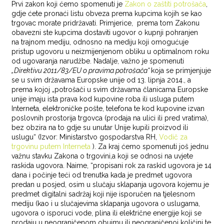
Prvi zakon koji ćemo spomenuti je
Zakon o zaštiti potrošača
,
gdje ćete pronaći listu obveza prema kupcima kojih se kao
trgovac morate pridržavati. Primjerice, prema tom Zakonu
obavezni ste kupcima dostaviti ugovor o kupnji pohranjen
na trajnom mediju, odnosno na mediju koji omogućuje
pristup ugovoru u neizmijenjenom obliku u optimalnom roku
od ugovaranja narudžbe. Nadalje, važno je spomenuti
„Direktivu 2011/83/EU o pravima potrošača“
koja se primjenjuje
se u svim državama Europske unije od 13. lipnja 2014., a
prema kojoj „potrošači u svim državama članicama Europske
unije imaju ista prava kod kupovine roba ili usluga putem
Interneta, elektroničke pošte, telefona te kod kupovine izvan
poslovnih prostorija trgovca (prodaja na ulici ili pred vratima),
bez obzira na to gdje su unutar Unije kupili proizvod ili
uslugu“ (Izvor: Ministarstvo gospodarstva RH,
Vodič za
trgovinu putem Interneta
). Za kraj ćemo spomenuti još jednu
važnu stavku Zakona o trgovini,a koji se odnosi na uvjete
raskida ugovora. Naime, “propisani rok za raskid ugovora je 14
dana i počinje teći od trenutka kada je predmet ugovora
predan u posjed, osim u slučaju sklapanja ugovora kojemu je
predmet digitalni sadržaj koji nije isporučen na tjelesnom
mediju (kao i u slučajevima sklapanja ugovora o uslugama,
ugovora o isporuci vode, plina ili električne energije koji se
prodaju u neograničenom obujmu ili neograničenoj količini te