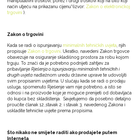
manipulativni troškovi, porez i drugi troškovi koji na bilo koji
način utječu na prikazanu cijenu“(izvor:
Zakon o elektroničkoj
trgovini
).
Zakon o trgovini
Kada se radi o ispunjavanju
minimalnih tehničkih uvjeta
, njih
propisuje
Zakon o trgovini
. Ukratko, navedeni Zakon trgovce
obavezuje na osiguranje skladišnog prostora za robu kojom
trguju. To znači da je potrebno podnijeti zahtjev za
pribavljanje
Rješenja o ispunjavanju minimalnih tehničkih i
drugih uvjeta
nadležnom uredu državne uprave te udovoljiti
svim propisanim uvjetima. U slučaju kada se radi o prodaju
usluga, spomenuto Rješenje vam nije potrebno, a isto se
odnosi i na proizvode koje je moguće prenijeti od dobavljača
do kupca bez skladištenja. Savjetujemo da posebno detaljno
proučite članak 12.,stavak 2. i stavak 3. navedenog Zakona i
uskladite tehničke uvjete prema propisima.
Što nikako ne smijete raditi ako prodajete putem
Interneta