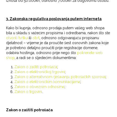
iznosa od 50.000kn, odnosno 7.000kn za odgovornu osobu.
3. Zakonska regulativa poslovanja putem interneta
Kako bi kupnja, odnosno prodaja putem vašeg web shopa
bila u skladu s važećim propisima i odredbama, nakon što ste
otvorili tvrtku
ili
obrt
, odnosno odgovarajuću propisanu
djelatnost – vrijeme je da proučite šest osnovnih zakona koje
je potrebno detaljno proučiti prije registracije domene,
odabira hostinga, odnosno prije nego što
pokrenete web
shop
, a radi se o sljedećim dokumentima:
Zakon o zaštiti potrošača
;
Zakon o elektroničkoj trgovini
;
Zakon o alternativnom rješavanju potrošačkih sporova
;
Zakon o elektroničkim komunikacijama
;
Zakon o obveznim odnosima
;
Zakon o trgovini
.
Zakon o zaštiti potrošača