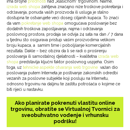
ima brojne
prednosti
nad „klasičnom“ trgovinom. Naime,
izrada web shopa
zahtjeva značajno niže troškove pokretanja i
održavanja, ponuda vaših proizvoda ili usluga je stalno
dostupna te ostvarujete veći doseg ciljanih kupaca. To znači
da vam
pokretanje web shopa
omogućava poslovanje bez
dodatnih troškova zapošljavanja, najma i održavanja
poslovnog prostora, prodaja se odvija 24 sata na dan / 7 dana
u tjednu što osigurava pristup vašim proizvodima velikom
broju kupaca, a samim time i poboljšanje komercijalnih
rezultata. Dakle – bez obzira da li se radi o proširenju
poslovanja ili samostalnoj djelatnosti – kvalitetna
izrada web
shopa
predstavlja ključni faktor poslovnog uspjeha. Osim
toga, uz
tehničke aspekte otvaranja web trgovine
važan dio
poslovanja putem Interneta je poštivanje zakonskih odredbi
vezanih za poslovne subjekte koji posluju na Internetu,
odnosno trgovinu na daljinu te zaštitu potrošača o kojime će
biti riječi u nastavku.
Ako planirate pokrenuti vlastitu online
trgovinu, obratite se Virtualnoj Tvornici za
sveobuhvatno vođenje i vrhunsku
podršku!