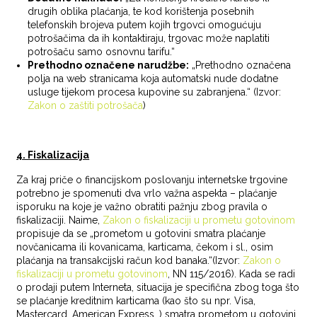
drugih oblika plaćanja, te kod korištenja posebnih
telefonskih brojeva putem kojih trgovci omogućuju
potrošačima da ih kontaktiraju, trgovac može naplatiti
potrošaču samo osnovnu tarifu.“
Prethodno označene narudžbe:
„Prethodno označena
polja na web stranicama koja automatski nude dodatne
usluge tijekom procesa kupovine su zabranjena.“ (Izvor:
Zakon o zaštiti potrošača
)
4. Fiskalizacija
Za kraj priče o financijskom poslovanju internetske trgovine
potrebno je spomenuti dva vrlo važna aspekta – plaćanje
isporuku na koje je važno obratiti pažnju zbog pravila o
fiskalizaciji. Naime,
Zakon o fiskalizaciji u prometu gotovinom
propisuje da se „prometom u gotovini smatra plaćanje
novčanicama ili kovanicama, karticama, čekom i sl., osim
plaćanja na transakcijski račun kod banaka.“(Izvor:
Zakon o
fiskalizaciji u prometu gotovinom
, NN 115/2016). Kada se radi
o prodaji putem Interneta, situacija je specifična zbog toga što
se plaćanje kreditnim karticama (kao što su npr. Visa,
Mastercard, American Express…) smatra prometom u gotovini