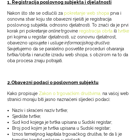
1. Registracija poslovnog subjekta i djelatnosti
Nakon što ste se odlučili za
pokretanje web shopa
prva i
osnovna stvar koju ste obavezni riješiti je registracija
poslovnog subjekta, odnosno djelatnosti. To znači da je prvi
korak pri pokretanje
online
trgovine
registracija obrta
ili
tvrtke
pri kojima u registar djelatnosti, uz osnovnu djelatnost,
obavezno upisujete i
usluge informacijskog društva
.
Savjetujemo da se paralelno posvetite proceduri otvaranja
tvrtka/obrta i naručite izradu web shopa, s obzirom na to da
oba procesa znaju potrajati.
2.Obavezni podaci o poslovnom subjektu
Kako propisuje
Zakon o trgovačkim društvima,
na vašoj web
stranici moraju biti jasno naznačeni sljedeći podaci:
Naziv i skraćeni naziv tvrtke;
Sjedište tvrtke;
Sud kod kojega je tvrtka upisana u Sudski registar;
Broj pod kojim je tvrtka upisana u Sudski registar;
Iznos temeljnog kapitala trgovačkog društva, te da li je
temeljni kapital uplaćen u cijelosti;