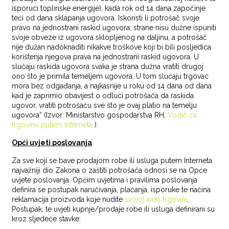
isporuci toplinske energije), kada rok od 14 dana započinje
teći od dana sklapanja ugovora. Iskoristi li potrošač svoje
pravo na jednostrani raskid ugovora, strane nisu dužne ispuniti
svoje obveze iz ugovora sklopljenog na daljinu, a potrošač
nije dužan nadoknaditi nikakve troškove koji bi bili posljedica
korištenja njegova prava na jednostrani raskid ugovora. U
slučaju raskida ugovora svaka je strana dužna vratiti drugoj
ono što je primila temeljem ugovora. U tom slučaju trgovac
mora bez odgađanja, a najkasnije u roku od 14 dana od dana
kad je zaprimio obavijest o odluci potrošača da raskida
ugovor, vratiti potrošaču sve što je ovaj platio na temelju
ugovora“ (Izvor: Ministarstvo gospodarstva RH,
Vodič za
trgovinu putem Interneta
).
Opći uvjeti poslovanja
Za sve koji se bave prodajom robe ili usluga putem Interneta
najvažniji dio Zakona o zaštiti potrošača odnosi se na Opće
uvjete poslovanja. Općim uvjetima i pravilima poslovanja
definira se postupak naručivanja, plaćanja, isporuke te načina
reklamacija proizvoda koje nudite
svojoj web trgovini
.
Postupak, te uvjeti kupnje/prodaje robe ili usluga definirani su
kroz sljedeće stavke: