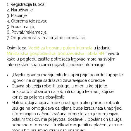
1. Registracija kupca;
2. Naručivanje;
3. Plaćanje;
4. Otprema (dostava);
5. Preuzimanje;
6. Povrat/reklamacija;
7. Odgovornost za materijalne nedostatke
Osim toga,
Vodič za trgovinu putem Interneta
u izdanju
Ministarstva gospodarstva, poduzetništva i obrta RH
navodi
kako u pogledu zaštite potrošača trgovac mora na svojim
internetskim stranicama objaviti sljedeće informacije:
„Uvjeti ugovora moraju biti dostupni prije potvrde kupnje te
ugovor ne smije sadržavati zavaravajuće odredbe;
Glavna obilježja robe ili usluge, u mjeri u kojoj je to
prikladno s obzirom na robu ili uslugu te medij koji se
koristi za prijenos obavijesti;
Maloprodajna cijena robe ili usluge, a ako priroda robe ili
usluge ne omogućava da cijena bude izračunata unaprijed,
informacije o načinu izračuna cijene te, ako je primjenjivo,
ostalim troškovima prijevoza, dostave ili poštanskih usluga,
odnosno o tome da ti troškovi mogu biti naplaćeni, ako ne
mogu biti razumno izračunati unaprijed;