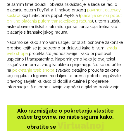
te samim time dolazi i obveza fiskalizacije, a kada se radi o
plaćanju putem PayPal-a ili nekog drugog
payment gateway
sustava
koji funkcionira poput PayPala (
plaćanje se vrši poput
on-line plaćanja putem transakcijskog računa
), u tom slučaju
niste obavezni fiskalizirati račun jer se transakcija tretira kao
plaćanje s transakcijskog računa.
Nadamo se kako smo vam uspjeli približiti osnovne zakonske
propise kojih se je potrebno pridržavati kako bi vam
izrada
web shopa
protekla što jednostavnije i kako bi poslovali
uspješno i transparentno. Napominjemo kako je ovaj tekst
isključivo informativnog karaktera i prije nego što se odlučite
na
pokretanje web shopa
svakako detaljno proučite zakone
koji reguliraju trgovinu na daljinu te prema potrebi angažirate
pravnog savjetnika kako bi dobili aktualne i provjerene
informacije i što jednostavnije započeli digitalno poslovanje.
Ako razmišljate o pokretanju vlastite
online
trgovine, no niste sigurni kako,
Virtualnoj
obratite se