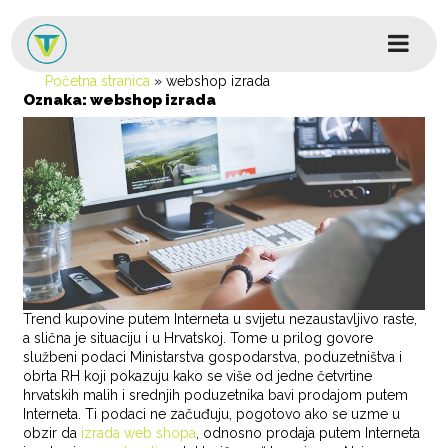
Skip to content
Glavni izbornik
Početna stranica
»
webshop izrada
Oznaka:
webshop izrada
Trend kupovine putem Interneta u svijetu nezaustavljivo raste,
a slična je situaciju i u Hrvatskoj. Tome u prilog govore
službeni podaci Ministarstva gospodarstva, poduzetništva i
obrta RH koji pokazuju kako se više od jedne četvrtine
hrvatskih malih i srednjih poduzetnika bavi prodajom putem
Interneta. Ti podaci ne začuđuju, pogotovo ako se uzme u
obzir da
izrada web shopa
, odnosno prodaja putem Interneta