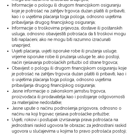
Informacije o pologu ili drugom financijskom osiguranju
koje je potrošač na zahtjev trgovca dužan platiti ili pribaviti,
kao i o uvjetima plaćanja toga pologa, odnosno uvjetima
pribavljanja drugog financijskog osiguranja;
Informacije o troškovima prijevoza, dostave ili poštanskih
usluga, odnosno obavijestiti potrošača da ti troškovi mogu
biti naplaćeni, ako ne mogu biti razumno izračunati
unaprijed;
Uvjeti plaćanja, uvjeti isporuke robe ili pružanja usluge,
vrijeme isporuke robe ili pružanja usluge te, ako postoji,
način rješavanja potrošačkih pritužbi od strane trgovca;
Obavijest o pologu ili drugom financijskom osiguranju koje
je potrošač na zahtjev trgovca dužan platiti ili pribaviti, kao i
o uvjetima plaćanja toga pologa, odnosno uvjetima
pribavljanja drugog financijskog osiguranja;
Jasne informacije o zakonskom jamstvu trgovca,
proizvođača ili prodavatelja kao i postojanje odgovornosti
za materijalne nedostatke;
Jasne upute o načinu podnošenja prigovora, odnosno o
načinu na koji trgovac rješava potrošačke pritužbe;
Uvjeti, rokovi i postupak izvršavanja prava potrošača na
jednostrani raskid ugovora te obrazac za jednostrani raskid
ugovora u slučajevima u kojima to pravo potrošača postoji;