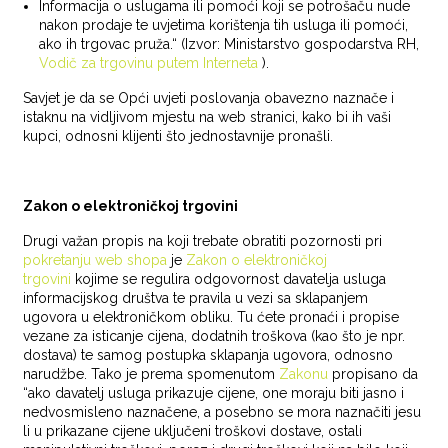
Informacija o uslugama ili pomoći koji se potrošaču nude
nakon prodaje te uvjetima korištenja tih usluga ili pomoći,
ako ih trgovac pruža.“ (Izvor: Ministarstvo gospodarstva RH,
Vodič za trgovinu putem Interneta
).
Savjet je da se Opći uvjeti poslovanja obavezno naznače i
istaknu na vidljivom mjestu na web stranici, kako bi ih vaši
kupci, odnosni klijenti što jednostavnije pronašli.
Zakon o elektroničkoj trgovini
Drugi važan propis na koji trebate obratiti pozornosti pri
pokretanju web shopa
je
Zakon o elektroničkoj
trgovini
kojime se regulira odgovornost davatelja usluga
informacijskog društva te pravila u vezi sa sklapanjem
ugovora u elektroničkom obliku. Tu ćete pronaći i propise
vezane za isticanje cijena, dodatnih troškova (kao što je npr.
dostava) te samog postupka sklapanja ugovora, odnosno
narudžbe. Tako je prema spomenutom
Zakonu
propisano da
“ako davatelj usluga prikazuje cijene, one moraju biti jasno i
nedvosmisleno naznačene, a posebno se mora naznačiti jesu
li u prikazane cijene uključeni troškovi dostave, ostali