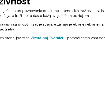
zivnost
tječu na prepoznavanje od strane internetskih tražilica – za isti 
držaja, a tražilice to često kažnjavaju lošom pozicijom.
jeravaju razinu optimizacije stranice za manje ekrane i ekrane na
potreba
.
imizirana, javite se
Virtualnoj Tvornici
– pomoći ćemo vam da v