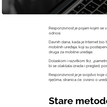
Responzivnost je pojam kojim se vr
odnosi.
Davnih dana, kada je Internet bio 
mobilnih uređaja, koji su postepeno
druga za mobilne uređaje.
Dolaskom i razvitkom tkz. „pametnih
bi se olakšala izrada i pregled, po
Responzivnost je je svojstvo koje
riječima, stranica će, ovisno o uređ
Stare metod