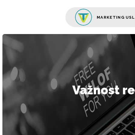
Skip to content
MARKETING US
Glavni izbornik
Važnost r