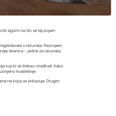
sti sigurni na što se taj pojam
 pregledavala s računala. Razvojem
rzije stranica – jedna za računala,
a koji bi se trebao izrađivati. Kako
činjeno kvalitetnije.
na na kojoj se prikazuje. Drugim