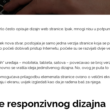
lo često opisuje dizajn web stranice. Ipak, mnogi nisu u potpuno
tek nova stvar, postojala je samo jedna verzija stranice koja se
 počeli dobivati pristup Internetu, počele su se razvijati dvije ve
“ uređaja – mobitela, tableta, satova – povećavao se broj verzij
novno se vratila ideja jedinstvenog dizajna. No, ovog je puta to u
 omogućava prilagodbu elemenata stranice ovisno o veličini ekra
aju i ekranu, uvijek izgledati kao da je rađena baš za njega.
e responzivnog dizajna