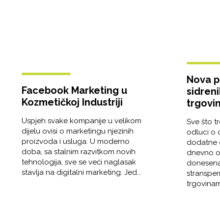
Nova p
Facebook Marketing u
sidreni
Kozmetičkoj Industriji
trgovi
Uspjeh svake kompanije u velikom
Sve što t
dijelu ovisi o marketingu njezinih
odluci o o
proizvoda i usluga. U moderno
dodatne c
doba, sa stalnim razvitkom novih
dnevno ob
tehnologija, sve se veći naglasak
donesena 
stavlja na digitalni marketing. Jed...
stransper
trgovinama