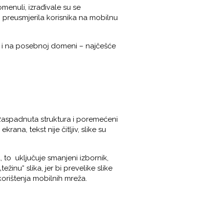
menuli, izrađivale su se
i preusmjerila korisnika na mobilnu
se i na posebnoj domeni – najčešće
Raspadnuta struktura i poremećeni
na, tekst nije čitljiv, slike su
 to uključuje smanjeni izbornik,
žinu“ slika, jer bi prevelike slike
orištenja mobilnih mreža.