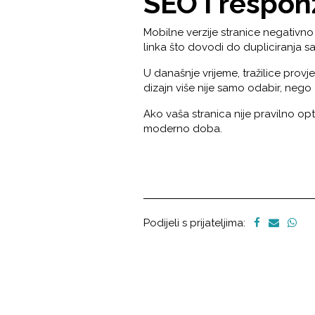
SEO i respon
Mobilne verzije stranice negativno u
linka što dovodi do dupliciranja sa
U današnje vrijeme, tražilice prov
dizajn više nije samo odabir, nego
Ako vaša stranica nije pravilno opt
moderno doba.
Podijeli s prijateljima: