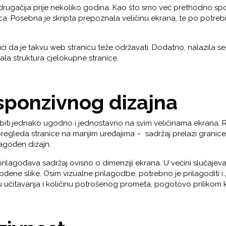
 drugačija prije nekoliko godina. Kao što smo već prethodno spo
ica. Posebna je skripta prepoznala veličinu ekrana, te po potreb
dući da je takvu web stranicu teže održavati. Dodatno, nalazila 
jala struktura cjelokupne stranice.
sponzivnog dizajna
biti jednako ugodno i jednostavno na svim veličinama ekrana. 
gleda stranice na manjim uređajima – sadržaj prelazi granice ekra
lagođen dizajn.
ilagođava sadržaj ovisno o dimenziji ekrana. U većini slučajeva,
đene slike. Osim vizualne prilagodbe, potrebno je prilagoditi i „te
u učitavanja i količinu potrošenog prometa, pogotovo prilikom k