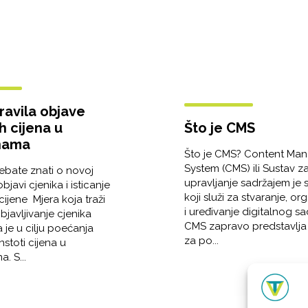
ravila objave
h cijena u
Što je CMS
nama
Što je CMS? Content Ma
System (CMS) ili Sustav z
rebate znati o novoj
upravljanje sadržajem je 
bjavi cjenika i isticanje
koji služi za stvaranje, or
ijene Mjera koja traži
i uređivanje digitalnog sa
javljivanje cjenika
CMS zapravo predstavlja
je u cilju poećanja
za po...
nstoti cijena u
. S...