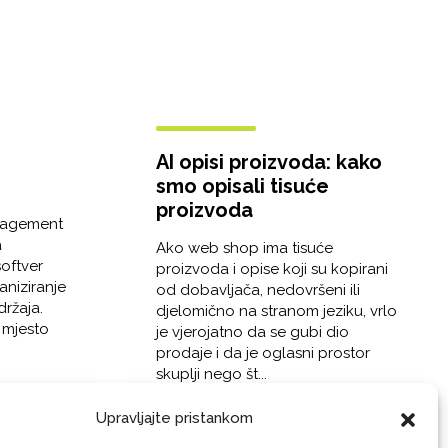
AI opisi proizvoda: kako
smo opisali tisuće
proizvoda
nagement
a
Ako web shop ima tisuće
softver
proizvoda i opise koji su kopirani
ganiziranje
od dobavljača, nedovršeni ili
držaja.
djelomično na stranom jeziku, vrlo
 mjesto
je vjerojatno da se gubi dio
prodaje i da je oglasni prostor
skuplji nego št...
Upravljajte pristankom