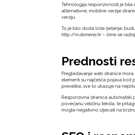
Tehnologija responzivnosti je bila
alternativne, mobilne verzije stran
verziju.
To je bilo dosta loše rješenje, bu
http://m.domena.hr
– čime se razbi
Prednosti re
Pregledavanje web stranice mora 
elementi su najčešća pojava kod pre
prevelike…sve to ukazuje na nepri
Responzivna stranica automatski pr
povećanu veličinu teksta, te prilago
mogle negativno utjecati na brzin