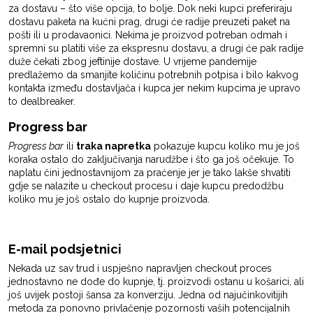
za dostavu – što više opcija, to bolje. Dok neki kupci preferiraju
dostavu paketa na kućni prag, drugi će radije preuzeti paket na
pošti ili u prodavaonici. Nekima je proizvod potreban odmah i
spremni su platiti više za ekspresnu dostavu, a drugi će pak radije
duže čekati zbog jeftinije dostave. U vrijeme pandemije
predlažemo da smanjite količinu potrebnih potpisa i bilo kakvog
kontakta između dostavljača i kupca jer nekim kupcima je upravo
to dealbreaker.
Progress bar
Progress bar
ili
traka napretka
pokazuje kupcu koliko mu je još
koraka ostalo do zaključivanja narudžbe i što ga još očekuje. To
naplatu čini jednostavnijom za praćenje jer je tako lakše shvatiti
gdje se nalazite u checkout procesu i daje kupcu predodžbu
koliko mu je još ostalo do kupnje proizvoda.
E-mail podsjetnici
Nekada uz sav trud i uspješno napravljen checkout proces
jednostavno ne dođe do kupnje, tj. proizvodi ostanu u košarici, ali
još uvijek postoji šansa za konverziju. Jedna od najučinkovitijih
metoda za ponovno privlačenje pozornosti vaših potencijalnih