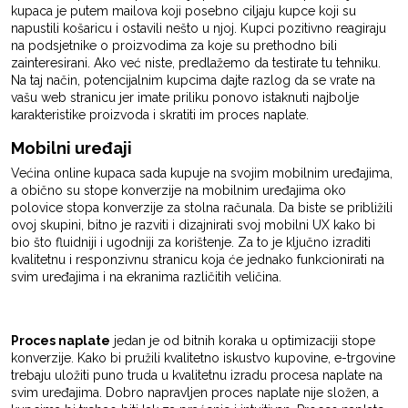
kupaca je putem mailova koji posebno ciljaju kupce koji su
napustili košaricu i ostavili nešto u njoj. Kupci pozitivno reagiraju
na podsjetnike o proizvodima za koje su prethodno bili
zainteresirani. Ako već niste, predlažemo da testirate tu tehniku.
Na taj način, potencijalnim kupcima dajte razlog da se vrate na
vašu web stranicu jer imate priliku ponovo istaknuti najbolje
karakteristike proizvoda i skratiti im proces naplate.
Mobilni uređaji
Većina online kupaca sada kupuje na svojim mobilnim uređajima,
a obično su stope konverzije na mobilnim uređajima oko
polovice stopa konverzije za stolna računala. Da biste se približili
ovoj skupini, bitno je razviti i dizajnirati svoj mobilni UX kako bi
bio što fluidniji i ugodniji za korištenje. Za to je ključno izraditi
kvalitetnu i responzivnu stranicu koja će jednako funkcionirati na
svim uređajima i na ekranima različitih veličina.
Proces naplate
jedan je od bitnih koraka u optimizaciji stope
konverzije. Kako bi pružili kvalitetno iskustvo kupovine, e-trgovine
trebaju uložiti puno truda u kvalitetnu izradu procesa naplate na
svim uređajima. Dobro napravljen proces naplate nije složen, a