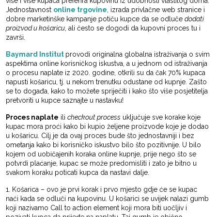
više i više kupaca preferira kupovinu iz udobnosti vlastitog doma.
Jednostavnost
online trgovine
, izrada privlačne web stranice i
dobre marketinške kampanje potiču kupce da se odluče
dodati
proizvod u košaricu
, ali često se dogodi da kupovni proces tu i
završi.
Baymard Institut
provodi originalna globalna istraživanja o svim
aspektima online korisničkog iskustva, a u jednom od istraživanja
o procesu naplate iz 2020. godine, otkrili su da čak 70% kupaca
napusti košaricu, tj. u nekom trenutku odustane od kupnje. Zašto
se to događa, kako to možete spriječiti i kako što više posjetitelja
pretvoriti u kupce saznajte u nastavku!
Proces naplate
ili
checkout process
uključuje sve korake koje
kupac mora proći kako bi kupio željene proizvode koje je dodao
u košaricu. Cilj je da ovaj proces bude što jednostavniji i bez
ometanja kako bi korisničko iskustvo bilo što pozitivnije. U bilo
kojem od uobičajenih koraka online kupnje, prije nego što se
potvrdi plaćanje, kupac se može predomisliti i zato je bitno u
svakom koraku poticati kupca da nastavi dalje.
1. Košarica – ovo je prvi korak i prvo mjesto gdje će se kupac
naći kada se odluči na kupovinu. U košarici se uvijek nalazi gumb
koji nazivamo Call to action element koji mora biti uočljiv i
pozivati kupca da prijeđe na naplatu. Taj gumb je obično