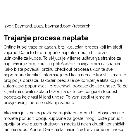
Izvor: Baymard, 2021. baymard.com/research
Trajanje procesa naplate
Online kupci traže prikladan, brz, kvalitetan proces koji im štedi
vrijeme. Da bi to bilo moguće, naplate moraju biti brze i
učinkovite za kupce. To uključuje vrijeme učitavanja stranice za
naplaćivanje, broj koraka i poteškoće s navigacijom na stranici.
Kako biste povećali brzinu checkout procesa uklonite sve
nepotrebne korake i informacije od kojih nemate koristi i smanjite
broj polja obrasca. Također, predlaže se korištenje alata koji će
automatski popunjavati i provjeravati podatke dok se unose. To će
klijentima učiniti naplatu bržom, a uz to će i osigurati točnost
podataka koje vaši klijenti unose. To vam štedi vrijeme na
provjeravanju adrese i uklanja zabune.
Ako vam je iz nekog razloga registracija mora biti obavezna i ne
možete ponuditi opciju kupovine za goste, mogli biste ponuditi
opciju prijave putem društvenih mreža ili nekih drugih korisničkih
računa poput Apple ID-a – na taj način štedite vrijeme pri unosu