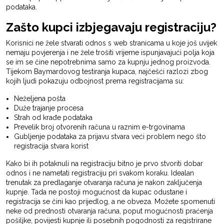
podataka.
Zašto kupci izbjegavaju registraciju?
Korisnici ne žele stvarati odnos s web stranicama u koje još uvijek
nemaju povjerenja i ne žele trošiti vrijeme ispunjavajući polja koja
se im se čine nepotrebnima samo za kupnju jednog proizvoda.
Tijekom Baymardovog testiranja kupaca, najčešći razlozi zbog
kojih ljudi pokazuju odbojnost prema registracijama su:
Neželjena pošta
Duže trajanje procesa
Strah od krađe podataka
Prevelik broj otvorenih računa u raznim e-trgovinama
Gubljenje podataka za prijavu stvara veći problem nego što
registracija stvara korist
Kako bi ih potaknuli na registraciju bitno je prvo stvoriti dobar
odnos i ne nametati registraciju pri svakom koraku. Idealan
trenutak za predlaganje otvaranja računa je nakon zaključenja
kupnje. Tada ne postoji mogućnost da kupac odustane i
registracija se čini kao prijedlog, a ne obveza. Možete spomenuti
neke od prednosti otvaranja računa, poput mogućnosti praćenja
pošiljke, povijesti kupnje ili posebnih pogodnosti za registrirane