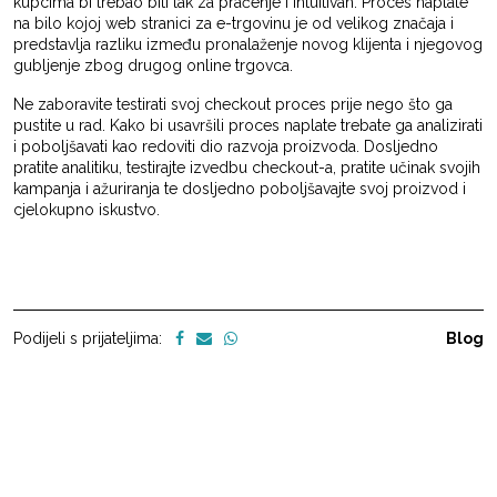
kupcima bi trebao biti lak za praćenje i intuitivan. Proces naplate
na bilo kojoj web stranici za e-trgovinu je od velikog značaja i
predstavlja razliku između pronalaženje novog klijenta i njegovog
gubljenje zbog drugog online trgovca.
Ne zaboravite testirati svoj checkout proces prije nego što ga
pustite u rad. Kako bi usavršili proces naplate trebate ga analizirati
i poboljšavati kao redoviti dio razvoja proizvoda. Dosljedno
pratite analitiku, testirajte izvedbu checkout-a, pratite učinak svojih
kampanja i ažuriranja te dosljedno poboljšavajte svoj proizvod i
cjelokupno iskustvo.
Podijeli s prijateljima:
Blog