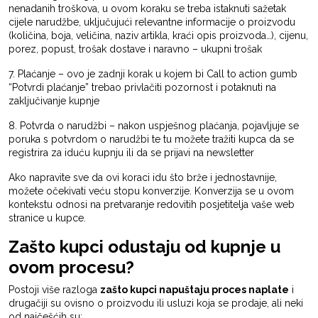
nenadanih troškova, u ovom koraku se treba istaknuti sažetak
cijele narudžbe, uključujući relevantne informacije o proizvodu
(količina, boja, veličina, naziv artikla, kraći opis proizvoda…), cijenu,
porez, popust, trošak dostave i naravno – ukupni trošak
7. Plaćanje – ovo je zadnji korak u kojem bi Call to action gumb
“Potvrdi plaćanje” trebao privlačiti pozornost i potaknuti na
zaključivanje kupnje
8. Potvrda o narudžbi – nakon uspješnog plaćanja, pojavljuje se
poruka s potvrdom o narudžbi te tu možete tražiti kupca da se
registrira za iduću kupnju ili da se prijavi na newsletter
Ako napravite sve da ovi koraci idu što brže i jednostavnije,
možete očekivati veću stopu konverzije. Konverzija se u ovom
kontekstu odnosi na pretvaranje redovitih posjetitelja vaše web
stranice u kupce.
Zašto kupci odustaju od kupnje u
ovom procesu?
Postoji više razloga
zašto kupci napuštaju proces naplate
i
drugačiji su ovisno o proizvodu ili usluzi koja se prodaje, ali neki
od najčešćih su: