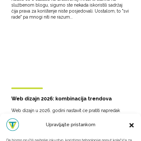
službenom blogu, sigurno ste nekada iskoristili sadržaj
čija prava za korištenje niste posjedovali. Uostalom, to "svi
rade" pa mnogi niti ne razum...
Web dizajn 2026: kombinacija trendova
Web dizajn u 2026. godini nastavit će pratiti napredak
tehnologije, što zahtijeva da web stranice budu atraktivne i
funkcionalne. Naša misija je izraditi webove koje
Upravljajte pristankom
odgovaraju zahtjevima klijenata, j...
Da bismo pružili najbolje iskustvo, koristimo tehnologije poput kolačića za