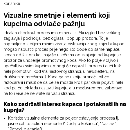
korisnike.
Vizualne smetnje i elementi koji
kupcima odvlače pažnju
Idealan checkout proces ima minimalistički izgled bez velikog
zaglavlja i podnožja, bez oglasa i pop up prozora. To je
napravljeno s ciljem minimiziranja distrakcija zbog kojih bi kupac
mogao napustiti proces prije nego što dođe do same naplate.
Jedan od faktora koji najviše utječe na odustajanje od kupnje je
prozor za unošenje promotivnog koda. Ako to polje vidljivo i
upečatljivo svim kupcima, mnogi će napustiti proces i otići tražiti
neki promotivni kod (na naslovnoj stranici, u newsletteru, na
društvenim mrežama…). Kada ga ne uspiju pronaći, bit će
razočarani i mislit će da će se možda kroz par dana pojaviti neki
kod pa će tek tada nastaviti kupnju, a u međuvremenu zaborave
na to i više se ne vrate na vašu stranicu.
Kako zadržati interes kupaca i potaknuti ih na
kupnju?
Koristite vizualne elemente za pojednostavljenje procesa tj.
jasne call to action elemente (“Dodaj u košaricu”, “Nastavi”,
“Potvrdi plaćanje”)