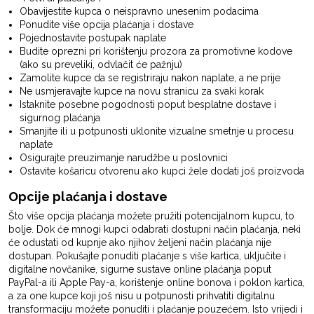
Obavijestite kupca o neispravno unesenim podacima
Ponudite više opcija plaćanja i dostave
Pojednostavite postupak naplate
Budite oprezni pri korištenju prozora za promotivne kodove
(ako su preveliki, odvlačit će pažnju)
Zamolite kupce da se registriraju nakon naplate, a ne prije
Ne usmjeravajte kupce na novu stranicu za svaki korak
Istaknite posebne pogodnosti poput besplatne dostave i
sigurnog plaćanja
Smanjite ili u potpunosti uklonite vizualne smetnje u procesu
naplate
Osigurajte preuzimanje narudžbe u poslovnici
Ostavite košaricu otvorenu ako kupci žele dodati još proizvoda
Opcije plaćanja i dostave
Što više opcija plaćanja možete pružiti potencijalnom kupcu, to
bolje. Dok će mnogi kupci odabrati dostupni način plaćanja, neki
će odustati od kupnje ako njihov željeni način plaćanja nije
dostupan. Pokušajte ponuditi plaćanje s više kartica, uključite i
digitalne novčanike, sigurne sustave online plaćanja poput
PayPal-a ili Apple Pay-a, korištenje online bonova i poklon kartica,
a za one kupce koji još nisu u potpunosti prihvatiti digitalnu
transformaciju možete ponuditi i plaćanje pouzećem. Isto vrijedi i