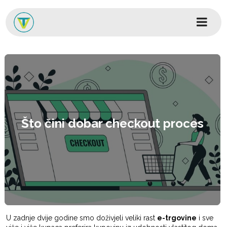
Skip to content
Glavni izbornik
Što čini dobar checkout proces
U zadnje dvije godine smo doživjeli veliki rast
e-trgovine
i sve