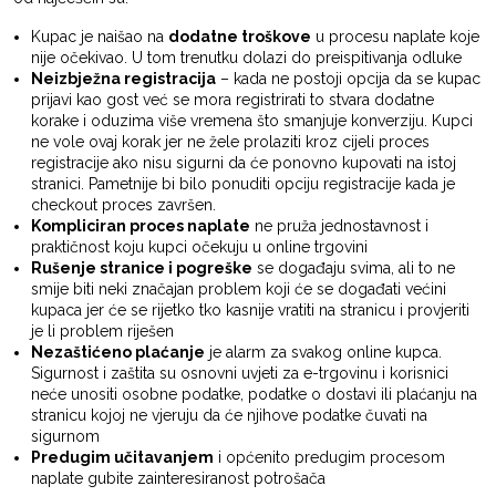
Kupac je naišao na
dodatne troškove
u procesu naplate koje
nije očekivao. U tom trenutku dolazi do preispitivanja odluke
Neizbježna registracija
– kada ne postoji opcija da se kupac
prijavi kao gost već se mora registrirati to stvara dodatne
korake i oduzima više vremena što smanjuje konverziju. Kupci
ne vole ovaj korak jer ne žele prolaziti kroz cijeli proces
registracije ako nisu sigurni da će ponovno kupovati na istoj
stranici. Pametnije bi bilo ponuditi opciju registracije kada je
checkout proces završen.
Kompliciran proces naplate
ne pruža jednostavnost i
praktičnost koju kupci očekuju u online trgovini
Rušenje stranice i pogreške
se događaju svima, ali to ne
smije biti neki značajan problem koji će se događati većini
kupaca jer će se rijetko tko kasnije vratiti na stranicu i provjeriti
je li problem riješen
Nezaštićeno plaćanje
je alarm za svakog online kupca.
Sigurnost i zaštita su osnovni uvjeti za e-trgovinu i korisnici
neće unositi osobne podatke, podatke o dostavi ili plaćanju na
stranicu kojoj ne vjeruju da će njihove podatke čuvati na
sigurnom
Predugim učitavanjem
i općenito predugim procesom
naplate gubite zainteresiranost potrošača