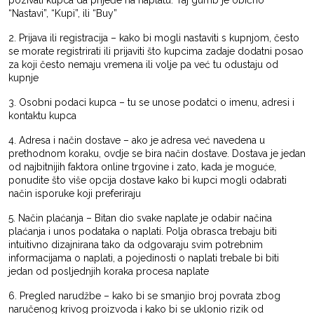
“Nastavi”, “Kupi”, ili “Buy”
2. Prijava ili registracija – kako bi mogli nastaviti s kupnjom, često
se morate registrirati ili prijaviti što kupcima zadaje dodatni posao
za koji često nemaju vremena ili volje pa već tu odustaju od
kupnje
3. Osobni podaci kupca – tu se unose podatci o imenu, adresi i
kontaktu kupca
4. Adresa i način dostave – ako je adresa već navedena u
prethodnom koraku, ovdje se bira način dostave. Dostava je jedan
od najbitnijih faktora online trgovine i zato, kada je moguće,
ponudite što više opcija dostave kako bi kupci mogli odabrati
način isporuke koji preferiraju
5. Način plaćanja – Bitan dio svake naplate je odabir načina
plaćanja i unos podataka o naplati. Polja obrasca trebaju biti
intuitivno dizajnirana tako da odgovaraju svim potrebnim
informacijama o naplati, a pojedinosti o naplati trebale bi biti
jedan od posljednjih koraka procesa naplate
6. Pregled narudžbe – kako bi se smanjio broj povrata zbog
naručenog krivog proizvoda i kako bi se uklonio rizik od