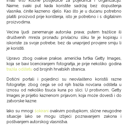
imati vrlo kobne posljedice za pojedinca i organizaciju.
Naime, svaki put kada koristite sadržaj bez dopuštenja
vlasnika, činite kazneno djelo. Kao što je u dućanu potrebno
platiti proizvod prije korištenja, isto je potrebno i s digitalnim
proizvodima.
Većina ljudi zanemaruje autorska prava; putem tražilice ili
društvenih mreža pronađu privlačnu sliku te je kopiraju i
iskoriste za svoje potrebe, bez da unaprijed provjere smiju li
je koristiti.
Upravo zbog ovakve prakse, američka tvrtka Getty Images,
koja se bavi licenciranjem fotografija, je prije nekoliko godina
tražila odštetu
od brojnih hrvatskih stranica.
Dotični portali i pojedinci su neovlašteno koristili razne
fotografije, zbog čega se od njih tražila novčana odšteta u
iznosu od nekoliko tisuća kuna po slici. U protivnom, Getty
Images je prijetio kaznenom prijavom, koja može dovesti i do
zatvorske kazne.
Iako su mnogi
šokirani
ovakvim postupkom, slične neugodne
situacije lako se mogu izbjeći poznavanjem zakona i
poštivanjem autorskog vlasništva.