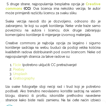
S druge strane, najpopularnija besplatna opcija je
Creative
commons
(CC)
. Ova licenca ima nekoliko verzija, te autor
može primijeniti različitu licencu za svaku sliku.
Svaka verzija navodi što je dozvoljeno, odnosno što je
zabranjeno, te koji su uvjeti korištenja. Neke vrste traže samo
poveznicu na autora i licencu, dok druge zabranjuju
komercijalno korištenje ili mijenjanje izvornog materijala.
Creative commons je najbolja opcija za legalno i sigurno
korištenje sadržaja na webu, budući da postoji velika količina
kvalitetnih radova distribuiranih pod ovom licencom. Neke od
najpopularnijih stranica za takve radove su:
Flickr
(potrebno uključiti CC pretraživanje)
Pixabay
Unsplash
Gratisography
Iza svake fotografije stoji nečiji rad i trud koji je potrebno
poštivati. Ako trenutno neovlašeno koristite sadržaj na vašem
blogu, stranici ili profilu, iskoristite prethodno navedene
stranice kako biste našli zamjenu. Na taj ćete način izbjeći
potencijalne probleme sa zakonom, a web učiniti ljepšim