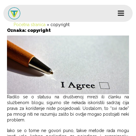
Skip to content
Glavni izbornik
Početna stranica
»
copyright
Oznaka:
copyright
Radilo se o statusu na društvenoj mreži ili članku na
službenom blogu, sigurno ste nekada iskoristili sadržaj čija
prava za korištenje niste posjedovali. Uostalom, to “svi rade”
pa mnogi niti ne razumiju zašto bi ovdje mogao postojati neki
problem.
Iako se o tome ne govori puno, takve metode rada mogu