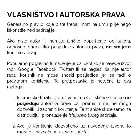
VLASNIŠTVO I AUTORSKA PRAVA
Generalno pravilo koje biste trebali imati na umu prije nego
iskoristite neki sadržaj je:
Ako niste autor ili nemate izričito dopuštenje od autora,
odnosno onoga tko posjeduje autorska prava,
ne smijete
koristiti sadržaj.
Popularno pogrešno tumačenje je da, ukoliko se navede izvor
(npr. Google, Facebook, Twitter) ili se naglasi da nije autor
rada, korisnik ne može snositi posljedice jer se radi o
pravilnom korištenju. Ta pretpostavka je netočna iz dva
razloga:
Internetske tražilice, društvene mreže i slične stranice
ne
posjeduju
autorska prava pa, prema tome, ne mogu
dozvoliti ili zabraniti korištenje. Te stranice služe samo za
distribuciju i pronalaženje
isključivo
tuđeg
sadržaja.
Ako je korištenje dozvoljeno uz navođenje izvora, to
mora biti naznačeno uz sam sadržaj.