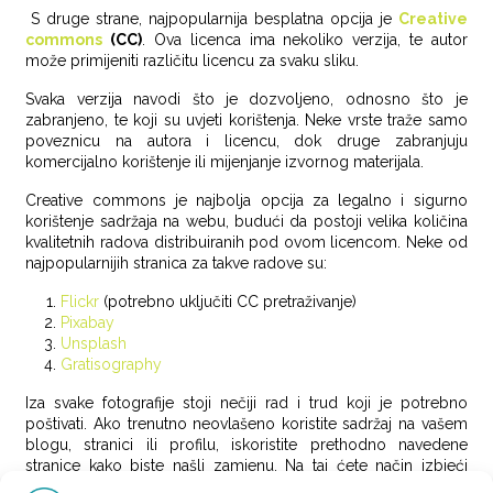
S druge strane, najpopularnija besplatna opcija je
Creative
commons
(CC)
. Ova licenca ima nekoliko verzija, te autor
može primijeniti različitu licencu za svaku sliku.
Svaka verzija navodi što je dozvoljeno, odnosno što je
zabranjeno, te koji su uvjeti korištenja. Neke vrste traže samo
poveznicu na autora i licencu, dok druge zabranjuju
komercijalno korištenje ili mijenjanje izvornog materijala.
Creative commons je najbolja opcija za legalno i sigurno
korištenje sadržaja na webu, budući da postoji velika količina
kvalitetnih radova distribuiranih pod ovom licencom. Neke od
najpopularnijih stranica za takve radove su:
Flickr
(potrebno uključiti CC pretraživanje)
Pixabay
Unsplash
Gratisography
Iza svake fotografije stoji nečiji rad i trud koji je potrebno
poštivati. Ako trenutno neovlašeno koristite sadržaj na vašem
blogu, stranici ili profilu, iskoristite prethodno navedene
stranice kako biste našli zamjenu. Na taj ćete način izbjeći
potencijalne probleme sa zakonom, a web učiniti ljepšim