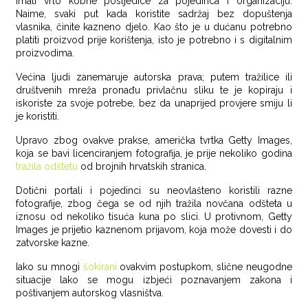
imati vrlo kobne posljedice za pojedinca i organizaciju.
Naime, svaki put kada koristite sadržaj bez dopuštenja
vlasnika, činite kazneno djelo. Kao što je u dućanu potrebno
platiti proizvod prije korištenja, isto je potrebno i s digitalnim
proizvodima.
Većina ljudi zanemaruje autorska prava; putem tražilice ili
društvenih mreža pronađu privlačnu sliku te je kopiraju i
iskoriste za svoje potrebe, bez da unaprijed provjere smiju li
je koristiti.
Upravo zbog ovakve prakse, američka tvrtka Getty Images,
koja se bavi licenciranjem fotografija, je prije nekoliko godina
tražila odštetu
od brojnih hrvatskih stranica.
Dotični portali i pojedinci su neovlašteno koristili razne
fotografije, zbog čega se od njih tražila novčana odšteta u
iznosu od nekoliko tisuća kuna po slici. U protivnom, Getty
Images je prijetio kaznenom prijavom, koja može dovesti i do
zatvorske kazne.
Iako su mnogi
šokirani
ovakvim postupkom, slične neugodne
situacije lako se mogu izbjeći poznavanjem zakona i
poštivanjem autorskog vlasništva.