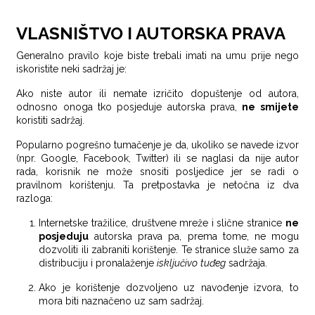
VLASNIŠTVO I AUTORSKA PRAVA
Generalno pravilo koje biste trebali imati na umu prije nego
iskoristite neki sadržaj je:
Ako niste autor ili nemate izričito dopuštenje od autora,
odnosno onoga tko posjeduje autorska prava,
ne smijete
koristiti sadržaj.
Popularno pogrešno tumačenje je da, ukoliko se navede izvor
(npr. Google, Facebook, Twitter) ili se naglasi da nije autor
rada, korisnik ne može snositi posljedice jer se radi o
pravilnom korištenju. Ta pretpostavka je netočna iz dva
razloga:
Internetske tražilice, društvene mreže i slične stranice
ne
posjeduju
autorska prava pa, prema tome, ne mogu
dozvoliti ili zabraniti korištenje. Te stranice služe samo za
distribuciju i pronalaženje
isključivo
tuđeg
sadržaja.
Ako je korištenje dozvoljeno uz navođenje izvora, to
mora biti naznačeno uz sam sadržaj.