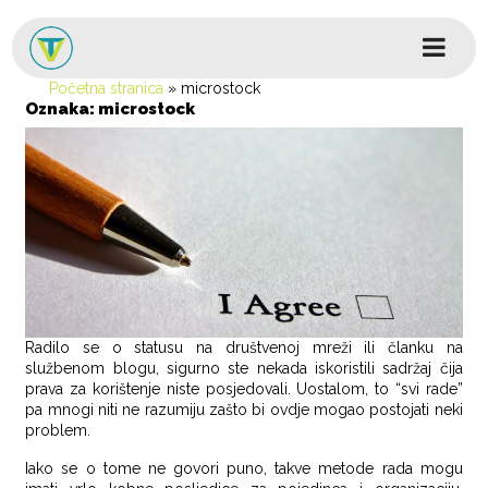
Skip to content
Glavni izbornik
Početna stranica
»
microstock
Oznaka:
microstock
Radilo se o statusu na društvenoj mreži ili članku na
službenom blogu, sigurno ste nekada iskoristili sadržaj čija
prava za korištenje niste posjedovali. Uostalom, to “svi rade”
pa mnogi niti ne razumiju zašto bi ovdje mogao postojati neki
problem.
Iako se o tome ne govori puno, takve metode rada mogu