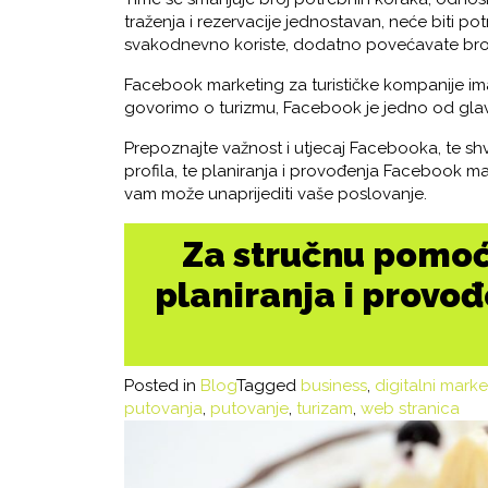
traženja i rezervacije jednostavan, neće biti 
svakodnevno koriste, dodatno povećavate broj 
Facebook marketing za turističke kompanije ima
govorimo o turizmu, Facebook je jedno od glavn
Prepoznajte važnost i utjecaj Facebooka, te s
profila, te planiranja i provođenja Facebook ma
vam može unaprijediti vaše poslovanje.
Za stručnu pomoć 
planiranja i provo
Posted in
Blog
Tagged
business
,
digitalni marke
putovanja
,
putovanje
,
turizam
,
web stranica