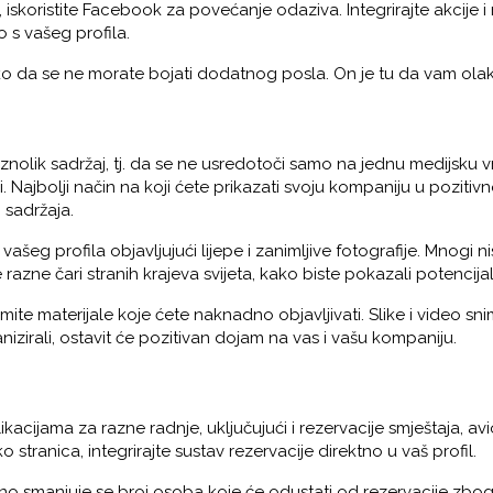
iskoristite Facebook za povećanje odaziva. Integrirajte akcije
o s vašeg profila.
o da se ne morate bojati dodatnog posla. On je tu da vam olakš
znolik sadržaj, tj. da se ne usredotoči samo na jednu medijsku vrs
i. Najbolji način na koji ćete prikazati svoju kompaniju u pozitivno
 sadržaja.
vašeg profila objavljujući lijepe i zanimljive fotografije. Mnogi n
zne čari stranih krajeva svijeta, kako biste pokazali potencijal
ite materijale koje ćete naknadno objavljivati. Slike i video snim
nizirali, ostavit će pozitivan dojam na vas i vašu kompaniju.
ijama za razne radnje, uključujući i rezervacije smještaja, avio
stranica, integrirajte sustav rezervacije direktno u vaš profil.
no smanjuje se broj osoba koje će odustati od rezervacije zbog