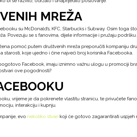
o bi se razvilo, održalo i unaprijedilo poslovanje.
VENIH MREŽA
ooku su McDonald’s, KFC, Starbucks i Subway. Osim toga što su
 Povezuju se s fanovima, dijele informacije i pružaju podršku.
pružena pomoć putem društvenih mreža preporučiti kompaniju dr
tarosti, koje ujedno i čine najveći broj korisnika Facebooka.
otovo Facebook, imaju iznimno važnu ulogu u promociji branda, 
 ostvari ove pogodnosti?
FACEBOOKU
, vrijeme je da pokrenete vlastitu stranicu, te privučete fanove
ciju, interakciju i kupnju.
mpanije, evo
nekoliko stvari
koji će gotovo zagarantirati uspje