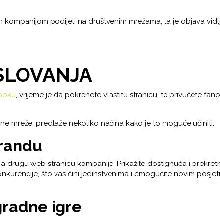
 kompanijom podijeli na društvenim mrežama, ta je objava vidlji
SLOVANJA
ooku
, vrijeme je da pokrenete vlastitu stranicu, te privučete fa
ne mreže, predlaže nekoliko načina kako je to moguće učiniti:
brandu
 drugu web stranicu kompanije. Prikažite dostignuća i prekretnic
nkurencije, što vas čini jedinstvenima i omogućite novim posje
gradne igre