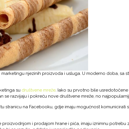
o marketingu njezinih proizvoda i usluga. U moderno doba, sa st
rketinga su
društvene mreže
. Iako su prvotno bile usredotočen
n se razvijaju i pokreću nove društvene mreže, no najpopularnij
titu stranicu na Facebooku, gdje imaju mogućnost komunicirati s
e proizvodnjom i prodajom hrane i pića, imaju iznimnu potrebu