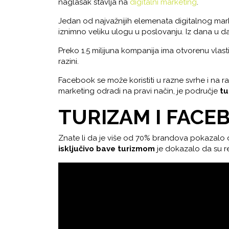
naglasak stavlja na
digitalni marketing
.
Jedan od najvažnijih elemenata digitalnog ma
iznimno veliku ulogu u poslovanju. Iz dana u da
Preko 1.5 milijuna kompanija ima otvorenu vlas
razini.
Facebook se može koristiti u razne svrhe i na r
marketing odradi na pravi način, je područje
tu
TURIZAM I FACE
Znate li da je više od 70% brandova pokazalo d
isključivo bave turizmom
je dokazalo da su re