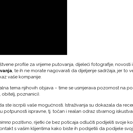
ene profile za vrijeme putovanja, dijeleći fotografije, novosti i 
ovanja
, te ih ne morate nagovarati da dijeljenje sadržaja, jer to 
prikaz vaše kompanije.
a tema njihovih objava – time se usmjerava pozornost na pozi
, obitelj, poznanici).
da ste iscrpili vaše mogućnosti. Istraživanja su dokazala da rece
u potpunosti ispravne, tj. točan i realan odraz stvarnog iskustva
znimno
pozitivno, rijetki će bez poticaja odlučiti podijeliti svoje
akt s vašim klijentima kako biste ih podsjetili da podijele svoju