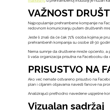
marketing
u prehrambenoj industriji je nužan kak
VAŽNOST DRUŠT
Najpopularnije prehrambene kompanije na Faceb
redovnom komuniciranju putem društvenih mreža.
Jeste li znali da će čak 71% osoba kojima je 
prehrambenih kompanija su osobe 18-30 godina s
Nema sumnje da društvene mreže općenito, a pog
li vaša organizacija prisutna na Facebooku da
PRISUSTVO NA 
Ako već nemate ostvareno prisustvo na Facebooku
plan i ciljanim objavama navesti fanove na promo
Analizirajući prethodno navedene uspješne ko
Vizualan sadržaj