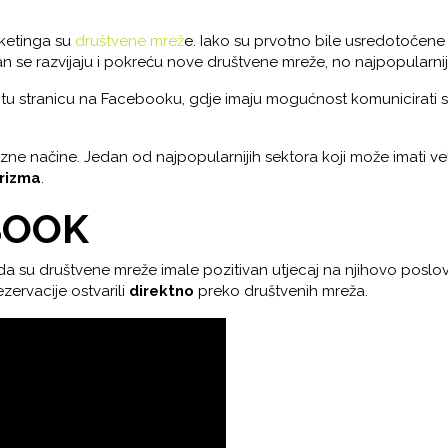
rketinga su
društvene mrež
e. Iako su prvotno bile usredotočene
n se razvijaju i pokreću nove društvene mreže, no najpopularnij
titu stranicu na Facebooku, gdje imaju mogućnost komunicirati s
azne načine. Jedan od najpopularnijih sektora koji može imati v
rizma
.
BOOK
a su društvene mreže imale pozitivan utjecaj na njihovo poslova
zervacije ostvarili
direktno
preko društvenih mreža.