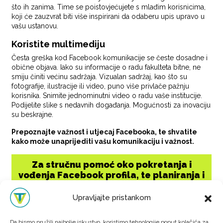
što ih zanima. Time se poistovjećujete s mlađim korisnicima,
koji će zauzvrat biti više inspirirani da odaberu upis upravo u
vašu ustanovu.
Koristite multimediju
Česta greška kod Facebook komunikacije se česte dosadne i
obične objava. Iako su informacije o radu fakulteta bitne, ne
smiju činiti većinu sadržaja. Vizualan sadržaj, kao što su
fotografije, ilustracije ili video, puno više privlače pažnju
korisnika. Snimite jednominutni video o radu vaše institucije.
Podijelite slike s nedavnih događanja. Mogućnosti za inovaciju
su beskrajne.
Prepoznajte važnost i utjecaj Facebooka, te shvatite
kako može unaprijediti vašu komunikaciju i važnost.
Za stručnu pomoć oko pokretanja i
vođenja Facebook profila, te planiranja i
provođenja Facebook marketinga i
Virtualnoj
Upravljajte pristankom
kampanja, obratite se
Tvornici
.
Da bismo pružili najbolje iskustvo, koristimo tehnologije poput kolačića za