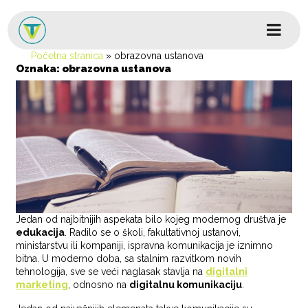
Skip to content
Glavni izbornik
Početna stranica
»
obrazovna ustanova
Oznaka:
obrazovna ustanova
Jedan od najbitnijih aspekata bilo kojeg modernog društva je
edukacija
. Radilo se o školi, fakultativnoj ustanovi,
ministarstvu ili kompaniji, ispravna komunikacija je iznimno
bitna. U moderno doba, sa stalnim razvitkom novih
tehnologija, sve se veći naglasak stavlja na
digitalni
marketing
, odnosno na
digitalnu komunikaciju
.