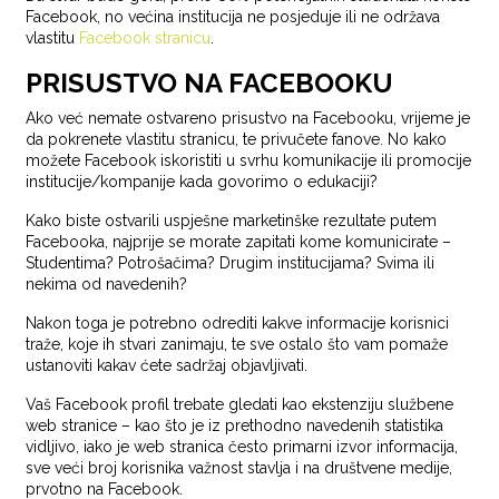
Facebook, no većina institucija ne posjeduje ili ne održava
vlastitu
Facebook stranicu
.
PRISUSTVO NA FACEBOOKU
Ako već nemate ostvareno prisustvo na Facebooku, vrijeme je
da pokrenete vlastitu stranicu, te privučete fanove. No kako
možete Facebook iskoristiti u svrhu komunikacije ili promocije
institucije/kompanije kada govorimo o edukaciji?
Kako biste ostvarili uspješne marketinške rezultate putem
Facebooka, najprije se morate zapitati kome komunicirate –
Studentima? Potrošačima? Drugim institucijama? Svima ili
nekima od navedenih?
Nakon toga je potrebno odrediti kakve informacije korisnici
traže, koje ih stvari zanimaju, te sve ostalo što vam pomaže
ustanoviti kakav ćete sadržaj objavljivati.
Vaš Facebook profil trebate gledati kao ekstenziju službene
web stranice – kao što je iz prethodno navedenih statistika
vidljivo, iako je web stranica često primarni izvor informacija,
sve veći broj korisnika važnost stavlja i na društvene medije,
prvotno na Facebook.