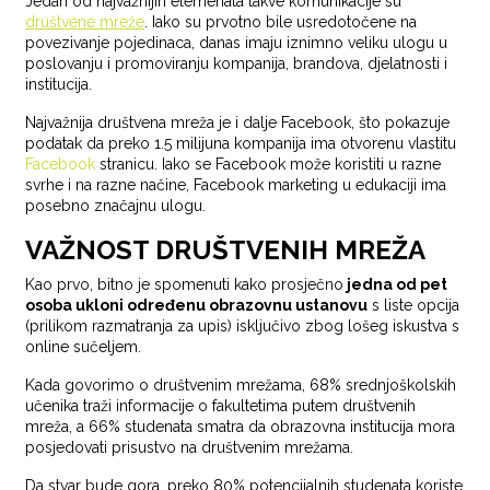
Jedan od najvažnijih elemenata takve komunikacije su
društvene mreže
. Iako su prvotno bile usredotočene na
povezivanje pojedinaca, danas imaju iznimno veliku ulogu u
poslovanju i promoviranju kompanija, brandova, djelatnosti i
institucija.
Najvažnija društvena mreža je i dalje Facebook, što pokazuje
podatak da preko 1.5 milijuna kompanija ima otvorenu vlastitu
Facebook
stranicu. Iako se Facebook može koristiti u razne
svrhe i na razne načine, Facebook marketing u edukaciji ima
posebno značajnu ulogu.
VAŽNOST DRUŠTVENIH MREŽA
Kao prvo, bitno je spomenuti kako prosječno
jedna od pet
osoba ukloni određenu obrazovnu ustanovu
s liste opcija
(prilikom razmatranja za upis) isključivo zbog lošeg iskustva s
online sučeljem.
Kada govorimo o društvenim mrežama, 68% srednjoškolskih
učenika traži informacije o fakultetima putem društvenih
mreža, a 66% studenata smatra da obrazovna institucija mora
posjedovati prisustvo na društvenim mrežama.
Da stvar bude gora, preko 80% potencijalnih studenata koriste