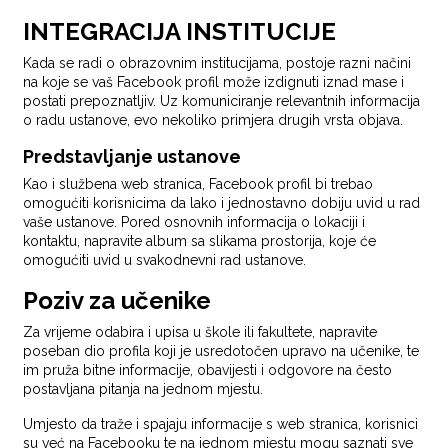
INTEGRACIJA INSTITUCIJE
Kada se radi o obrazovnim institucijama, postoje razni načini
na koje se vaš Facebook profil može izdignuti iznad mase i
postati prepoznatljiv. Uz komuniciranje relevantnih informacija
o radu ustanove, evo nekoliko primjera drugih vrsta objava.
Predstavljanje ustanove
Kao i službena web stranica, Facebook profil bi trebao
omogućiti korisnicima da lako i jednostavno dobiju uvid u rad
vaše ustanove. Pored osnovnih informacija o lokaciji i
kontaktu, napravite album sa slikama prostorija, koje će
omogućiti uvid u svakodnevni rad ustanove.
Poziv za učenike
Za vrijeme odabira i upisa u škole ili fakultete, napravite
poseban dio profila koji je usredotočen upravo na učenike, te
im pruža bitne informacije, obavijesti i odgovore na često
postavljana pitanja na jednom mjestu.
Umjesto da traže i spajaju informacije s web stranica, korisnici
su već na Facebooku te na jednom mjestu mogu saznati sve