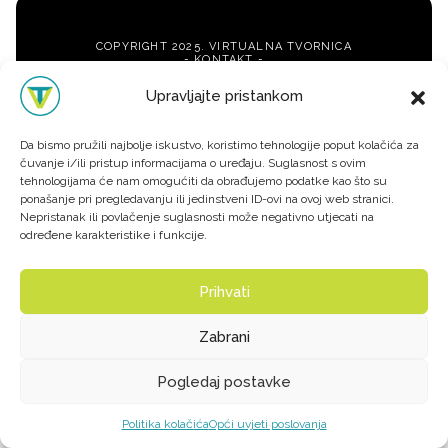
COPYRIGHT 2025. VIRTUALNA TVORNICA
-
KONTAKT
-
-
BLOG
-
-
OPĆI UVJETI POSLOVANJA
-
Upravljajte pristankom
-
ZAŠTITA PRIVATNOSTI
-
WHATSAPP
FACEBOOK
INSTAGRAM
TIKTOK
LINKEDIN
Da bismo pružili najbolje iskustvo, koristimo tehnologije poput kolačića za
čuvanje i/ili pristup informacijama o uređaju. Suglasnost s ovim
tehnologijama će nam omogućiti da obrađujemo podatke kao što su
ponašanje pri pregledavanju ili jedinstveni ID-ovi na ovoj web stranici.
Nepristanak ili povlačenje suglasnosti može negativno utjecati na
određene karakteristike i funkcije.
Prihvati
Zabrani
Pogledaj postavke
Politika kolačića
Opći uvjeti poslovanja