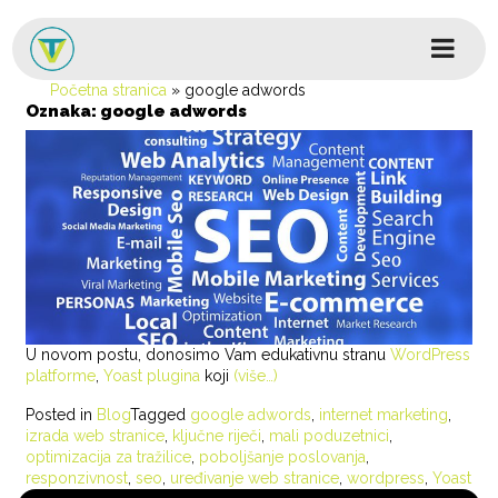
Skip to content
Glavni izbornik
Početna stranica
»
google adwords
Oznaka:
google adwords
U novom postu, donosimo Vam edukativnu stranu
WordPress
platforme
,
Yoast plugina
koji
(više…)
Posted in
Blog
Tagged
google adwords
,
internet marketing
,
izrada web stranice
,
ključne riječi
,
mali poduzetnici
,
optimizacija za tražilice
,
poboljšanje poslovanja
,
responzivnost
,
seo
,
uređivanje web stranice
,
wordpress
,
Yoast