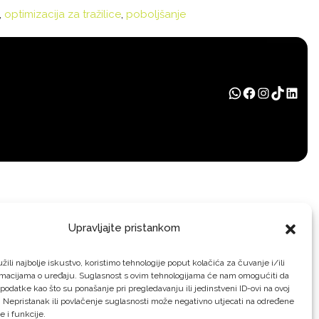
,
optimizacija za tražilice
,
poboljšanje
WHATSAPP
FACEBOO
INSTAG
TIKTO
LIN
Upravljajte pristankom
žili najbolje iskustvo, koristimo tehnologije poput kolačića za čuvanje i/ili
rmacijama o uređaju. Suglasnost s ovim tehnologijama će nam omogućiti da
odatke kao što su ponašanje pri pregledavanju ili jedinstveni ID-ovi na ovoj
. Nepristanak ili povlačenje suglasnosti može negativno utjecati na određene
e i funkcije.