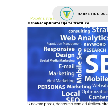
Skip to content
MARKETING US
Glavni izbornik
Početna stranica
»
optimizacija za tražilice
Oznaka:
optimizacija za tražilice
U novom postu, donosimo Vam edukativnu str