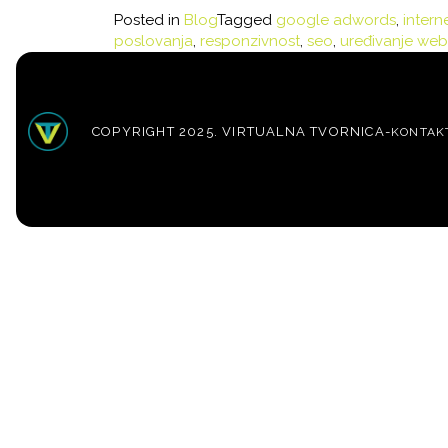
Posted in
Blog
Tagged
google adwords
,
intern
poslovanja
,
responzivnost
,
seo
,
uređivanje web
COPYRIGHT 2025. VIRTUALNA TVORNICA
-
KONTAK