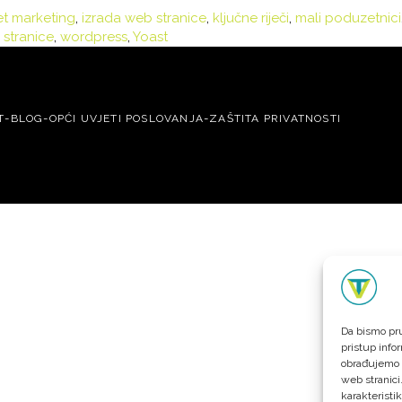
et marketing
,
izrada web stranice
,
ključne riječi
,
mali poduzetnici
 stranice
,
wordpress
,
Yoast
-
-
-
T
BLOG
OPĆI UVJETI POSLOVANJA
ZAŠTITA PRIVATNOSTI
Da bismo pru
pristup info
obrađujemo p
web stranici
karakteristik