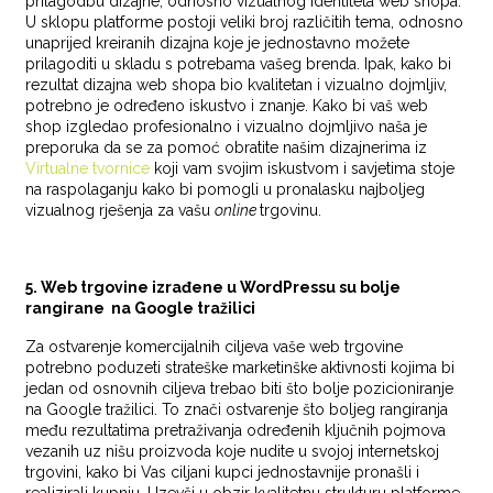
prilagodbu dizajne, odnosno vizualnog identiteta web shopa.
U sklopu platforme postoji veliki broj različitih tema, odnosno
unaprijed kreiranih dizajna koje je jednostavno možete
prilagoditi u skladu s potrebama vašeg brenda. Ipak, kako bi
rezultat dizajna web shopa bio kvalitetan i vizualno dojmljiv,
potrebno je određeno iskustvo i znanje. Kako bi vaš web
shop izgledao profesionalno i vizualno dojmljivo naša je
preporuka da se za pomoć obratite našim dizajnerima iz
Virtualne tvornice
koji vam svojim iskustvom i savjetima stoje
na raspolaganju kako bi pomogli u pronalasku najboljeg
vizualnog rješenja za vašu
online
trgovinu.
5. Web trgovine izrađene u WordPressu su bolje
rangirane na Google tražilici
Za ostvarenje komercijalnih ciljeva vaše web trgovine
potrebno poduzeti strateške marketinške aktivnosti kojima bi
jedan od osnovnih ciljeva trebao biti što bolje pozicioniranje
na Google tražilici. To znači ostvarenje što boljeg rangiranja
među rezultatima pretraživanja određenih ključnih pojmova
vezanih uz nišu proizvoda koje nudite u svojoj internetskoj
trgovini, kako bi Vas ciljani kupci jednostavnije pronašli i
realizirali kupnju. Uzevši u obzir kvalitetnu strukturu platforme,