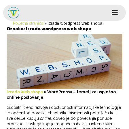
Skip to content
Glavni izbornik
Početna stranica
»
izrada wordpress web shopa
Oznaka:
izrada wordpress web shopa
Izrada web shopa
u WordPressu
– temelj za uspješno
online poslovanje
Globalni trend razvoja i dostupnosti informacijske tehnologije
te općenitog porasta tehnološke pismenosti potrošača koji
sve češće kupuju
online
, doveo je do povećanja ponude
proizvoda i usluga koje je moguće nabaviti u internetskim