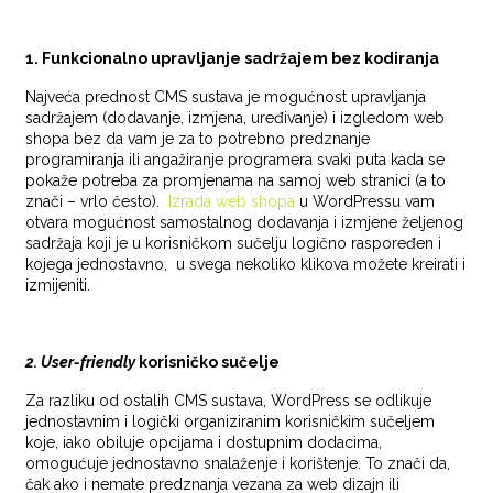
1. Funkcionalno upravljanje sadržajem bez kodiranja
Najveća prednost CMS sustava je mogućnost upravljanja
sadržajem (dodavanje, izmjena, uređivanje) i izgledom web
shopa bez da vam je za to potrebno predznanje
programiranja ili angažiranje programera svaki puta kada se
pokaže potreba za promjenama na samoj web stranici (a to
znači – vrlo često).
Izrada web shopa
u WordPressu vam
otvara mogućnost samostalnog dodavanja i izmjene željenog
sadržaja koji je u korisničkom sučelju logično raspoređen i
kojega jednostavno, u svega nekoliko klikova možete kreirati i
izmijeniti.
2. User-friendly
korisničko sučelje
Za razliku od ostalih CMS sustava, WordPress se odlikuje
jednostavnim i logički organiziranim korisničkim sučeljem
koje, iako obiluje opcijama i dostupnim dodacima,
omogućuje jednostavno snalaženje i korištenje. To znači da,
čak ako i nemate predznanja vezana za web dizajn ili