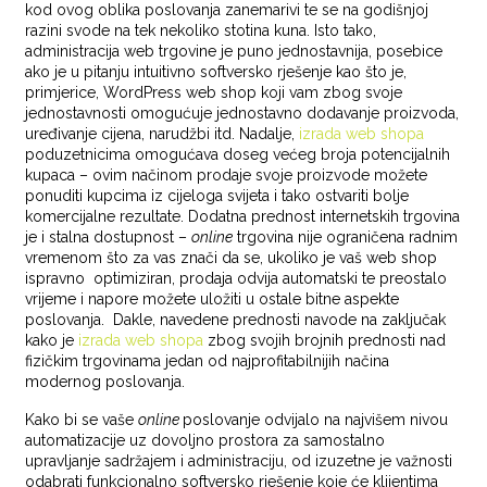
kod ovog oblika poslovanja zanemarivi te se na godišnjoj
razini svode na tek nekoliko stotina kuna. Isto tako,
administracija web trgovine je puno jednostavnija, posebice
ako je u pitanju intuitivno softversko rješenje kao što je,
primjerice, WordPress web shop koji vam zbog svoje
jednostavnosti omogućuje jednostavno dodavanje proizvoda,
uređivanje cijena, narudžbi itd. Nadalje,
izrada web shopa
poduzetnicima omogućava doseg većeg broja potencijalnih
kupaca – ovim načinom prodaje svoje proizvode možete
ponuditi kupcima iz cijeloga svijeta i tako ostvariti bolje
komercijalne rezultate. Dodatna prednost internetskih trgovina
je i stalna dostupnost –
online
trgovina nije ograničena radnim
vremenom što za vas znači da se, ukoliko je vaš web shop
ispravno optimiziran, prodaja odvija automatski te preostalo
vrijeme i napore možete uložiti u ostale bitne aspekte
poslovanja. Dakle, navedene prednosti navode na zaključak
kako je
izrada web shopa
zbog svojih brojnih prednosti nad
fizičkim trgovinama jedan od najprofitabilnijih načina
modernog poslovanja.
Kako bi se vaše
online
poslovanje odvijalo na najvišem nivou
automatizacije uz dovoljno prostora za samostalno
upravljanje sadržajem i administraciju, od izuzetne je važnosti
odabrati funkcionalno softversko rješenje koje će klijentima