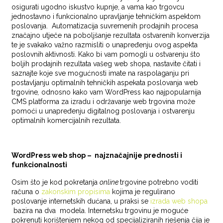
osigurati ugodno iskustvo kupnje, a vama kao trgovcu
jednostavno i funkcionalno upravljanje tehničkim aspektom
poslovanja. Automatizacija suvremenih prodajnih procesa
značajno utječe na poboljšanje rezultata ostvarenih konverzija
te je svakako važno razmisliti o unapređenju ovog aspekta
poslovnih aktivnosti. Kako bi vam pomogli u ostvarenju što
boljih prodajnih rezultata vašeg web shopa, nastavite čitati i
saznajte koje sve mogućnosti imate na raspolaganju pri
postavljanju optimalnih tehničkih aspekata poslovanja web
trgovine
,
odnosno kako vam WordPress kao najpopularnija
CMS platforma za izradu i održavanje web trgovina može
pomoći u unapređenju digitalnog poslovanja i ostvarenju
optimalnih komercijalnih rezultata.
WordPress web shop – najznačajnije prednosti i
funkcionalnosti
Osim što je kod pokretanja
online
trgovine potrebno voditi
računa o
zakonskim propisima
kojima je regulirano
poslovanje internetskih dućana, u praksi se
izrada web shopa
bazira na dva modela. Internetsku trgovinu je moguće
pokrenuti korištenjem nekog od specijaliziranih rješenja čija je