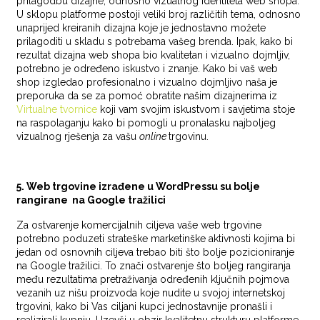
prilagodbu dizajne, odnosno vizualnog identiteta web shopa.
U sklopu platforme postoji veliki broj različitih tema, odnosno
unaprijed kreiranih dizajna koje je jednostavno možete
prilagoditi u skladu s potrebama vašeg brenda. Ipak, kako bi
rezultat dizajna web shopa bio kvalitetan i vizualno dojmljiv,
potrebno je određeno iskustvo i znanje. Kako bi vaš web
shop izgledao profesionalno i vizualno dojmljivo naša je
preporuka da se za pomoć obratite našim dizajnerima iz
Virtualne tvornice
koji vam svojim iskustvom i savjetima stoje
na raspolaganju kako bi pomogli u pronalasku najboljeg
vizualnog rješenja za vašu
online
trgovinu.
5. Web trgovine izrađene u WordPressu su bolje
rangirane na Google tražilici
Za ostvarenje komercijalnih ciljeva vaše web trgovine
potrebno poduzeti strateške marketinške aktivnosti kojima bi
jedan od osnovnih ciljeva trebao biti što bolje pozicioniranje
na Google tražilici. To znači ostvarenje što boljeg rangiranja
među rezultatima pretraživanja određenih ključnih pojmova
vezanih uz nišu proizvoda koje nudite u svojoj internetskoj
trgovini, kako bi Vas ciljani kupci jednostavnije pronašli i
realizirali kupnju. Uzevši u obzir kvalitetnu strukturu platforme,