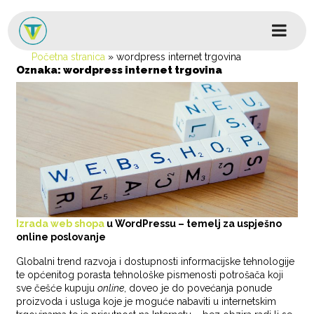
Skip to content
Glavni izbornik
Početna stranica
»
wordpress internet trgovina
Oznaka:
wordpress internet trgovina
Izrada web shopa
u WordPressu
– temelj za uspješno
online poslovanje
Globalni trend razvoja i dostupnosti informacijske tehnologije
te općenitog porasta tehnološke pismenosti potrošača koji
sve češće kupuju
online
, doveo je do povećanja ponude
proizvoda i usluga koje je moguće nabaviti u internetskim