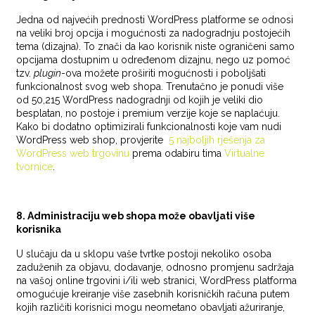
Jedna od najvećih prednosti WordPress platforme se odnosi
na veliki broj opcija i mogućnosti za nadogradnju postojećih
tema (dizajna). To znači da kao korisnik niste ograničeni samo
opcijama dostupnim u određenom dizajnu, nego uz pomoć
tzv.
plugin
-ova možete proširiti mogućnosti i poboljšati
funkcionalnost svog web shopa. Trenutačno je ponudi više
od 50,215 WordPress nadogradnji od kojih je veliki dio
besplatan, no postoje i premium verzije koje se naplaćuju.
Kako bi dodatno optimizirali funkcionalnosti koje vam nudi
WordPress web shop, provjerite
5 najboljih rješenja za
WordPress web trgovinu
prema odabiru tima
Virtualne
tvornice
.
8. Administraciju web shopa može obavljati više
korisnika
U slučaju da u sklopu vaše tvrtke postoji nekoliko osoba
zaduženih za objavu, dodavanje, odnosno promjenu sadržaja
na vašoj online trgovini i/ili web stranici, WordPress platforma
omogućuje kreiranje više zasebnih korisničkih računa putem
kojih različiti korisnici mogu neometano obavljati ažuriranje,