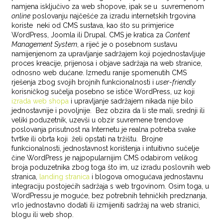
namjena isključivo za web shopove, ipak se u suvremenom
online
poslovanju najčešće za izradu internetskih trgovina
koriste neki od CMS sustava, kao što su primjerice
WordPress, Joomla ili Drupal. CMS je kratica za
Content
Management System
, a riječ je o posebnom sustavu
namijenjenom za upravljanje sadržajem koji pojednostavljuje
proces kreacije, prijenosa i objave sadržaja na web stranice,
odnosno web dućane. Između ranije spomenutih CMS
rješenja zbog svojih brojnih funkcionalnosti i
user-friendly
korisničkog sučelja posebno se ističe WordPress, uz koji
izrada web shopa
i upravljanje sadržajem nikada nije bilo
jednostavnije i povoljnije. Bez obzira da li ste mali, srednji ili
veliki poduzetnik, uzevši u obzir suvremene trendove
poslovanja prisutnost na Internetu je realna potreba svake
tvrtke ili obrta koji želi opstati na tržištu. Brojne
funkcionalnosti, jednostavnost korištenja i intuitivno sučelje
čine WordPress je najpopularnijim CMS odabirom velikog
broja poduzetnika zbog toga što im, uz izradu poslovnih web
stranica,
landing stranica
i blogova omogućava jednostavnu
integraciju postojećih sadržaja s web trgovinom. Osim toga, u
WordPressu je moguće, bez potrebnih tehničkih predznanja,
vrlo jednostavno dodati ili izmijeniti sadržaj na web stranici,
blogu ili web shop.