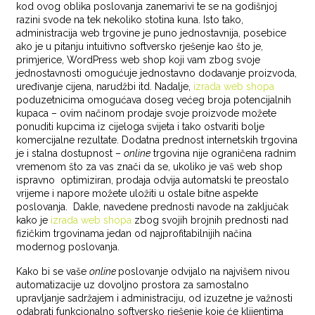
kod ovog oblika poslovanja zanemarivi te se na godišnjoj
razini svode na tek nekoliko stotina kuna. Isto tako,
administracija web trgovine je puno jednostavnija, posebice
ako je u pitanju intuitivno softversko rješenje kao što je,
primjerice, WordPress web shop koji vam zbog svoje
jednostavnosti omogućuje jednostavno dodavanje proizvoda,
uređivanje cijena, narudžbi itd. Nadalje,
izrada web shopa
poduzetnicima omogućava doseg većeg broja potencijalnih
kupaca – ovim načinom prodaje svoje proizvode možete
ponuditi kupcima iz cijeloga svijeta i tako ostvariti bolje
komercijalne rezultate. Dodatna prednost internetskih trgovina
je i stalna dostupnost –
online
trgovina nije ograničena radnim
vremenom što za vas znači da se, ukoliko je vaš web shop
ispravno optimiziran, prodaja odvija automatski te preostalo
vrijeme i napore možete uložiti u ostale bitne aspekte
poslovanja. Dakle, navedene prednosti navode na zaključak
kako je
izrada web shopa
zbog svojih brojnih prednosti nad
fizičkim trgovinama jedan od najprofitabilnijih načina
modernog poslovanja.
Kako bi se vaše
online
poslovanje odvijalo na najvišem nivou
automatizacije uz dovoljno prostora za samostalno
upravljanje sadržajem i administraciju, od izuzetne je važnosti
odabrati funkcionalno softversko rješenje koje će klijentima