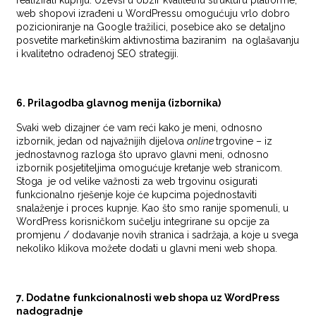
web shopovi izrađeni u WordPressu omogućuju vrlo dobro
pozicioniranje na Google tražilici, posebice ako se detaljno
posvetite marketinškim aktivnostima baziranim na oglašavanju
i kvalitetno odrađenoj SEO strategiji.
6. Prilagodba glavnog menija (izbornika)
Svaki web dizajner će vam reći kako je meni, odnosno
izbornik, jedan od najvažnijih dijelova
online
trgovine – iz
jednostavnog razloga što upravo glavni meni, odnosno
izbornik posjetiteljima omogućuje kretanje web stranicom.
Stoga je od velike važnosti za web trgovinu osigurati
funkcionalno rješenje koje će kupcima pojednostaviti
snalaženje i proces kupnje. Kao što smo ranije spomenuli, u
WordPress korisničkom sučelju integrirane su opcije za
promjenu / dodavanje novih stranica i sadržaja, a koje u svega
nekoliko klikova možete dodati u glavni meni web shopa.
7. Dodatne funkcionalnosti
web shopa uz WordPress
nadogradnje