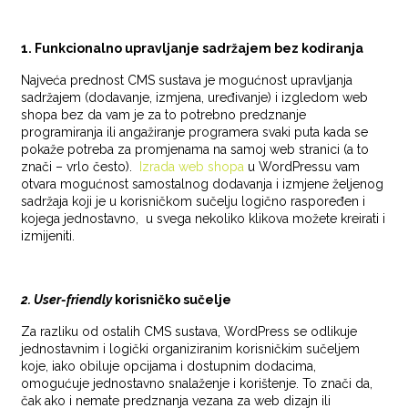
1. Funkcionalno upravljanje sadržajem bez kodiranja
Najveća prednost CMS sustava je mogućnost upravljanja
sadržajem (dodavanje, izmjena, uređivanje) i izgledom web
shopa bez da vam je za to potrebno predznanje
programiranja ili angažiranje programera svaki puta kada se
pokaže potreba za promjenama na samoj web stranici (a to
znači – vrlo često).
Izrada web shopa
u WordPressu vam
otvara mogućnost samostalnog dodavanja i izmjene željenog
sadržaja koji je u korisničkom sučelju logično raspoređen i
kojega jednostavno, u svega nekoliko klikova možete kreirati i
izmijeniti.
2. User-friendly
korisničko sučelje
Za razliku od ostalih CMS sustava, WordPress se odlikuje
jednostavnim i logički organiziranim korisničkim sučeljem
koje, iako obiluje opcijama i dostupnim dodacima,
omogućuje jednostavno snalaženje i korištenje. To znači da,
čak ako i nemate predznanja vezana za web dizajn ili