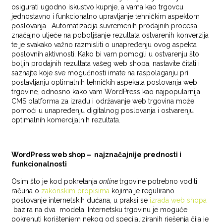
osigurati ugodno iskustvo kupnje, a vama kao trgovcu
jednostavno i funkcionalno upravljanje tehničkim aspektom
poslovanja. Automatizacija suvremenih prodajnih procesa
značajno utječe na poboljšanje rezultata ostvarenih konverzija
te je svakako važno razmisliti o unapređenju ovog aspekta
poslovnih aktivnosti. Kako bi vam pomogli u ostvarenju što
boljih prodajnih rezultata vašeg web shopa, nastavite čitati i
saznajte koje sve mogućnosti imate na raspolaganju pri
postavljanju optimalnih tehničkih aspekata poslovanja web
trgovine
,
odnosno kako vam WordPress kao najpopularnija
CMS platforma za izradu i održavanje web trgovina može
pomoći u unapređenju digitalnog poslovanja i ostvarenju
optimalnih komercijalnih rezultata.
WordPress web shop – najznačajnije prednosti i
funkcionalnosti
Osim što je kod pokretanja
online
trgovine potrebno voditi
računa o
zakonskim propisima
kojima je regulirano
poslovanje internetskih dućana, u praksi se
izrada web shopa
bazira na dva modela. Internetsku trgovinu je moguće
pokrenuti korištenjem nekog od specijaliziranih rješenja čija je