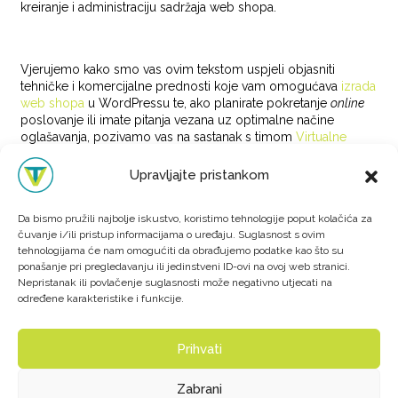
kreiranje i administraciju sadržaja web shopa.
Vjerujemo kako smo vas ovim tekstom uspjeli objasniti
tehničke i komercijalne prednosti koje vam omogućava
izrada
web shopa
u WordPressu te, ako planirate pokretanje
online
poslovanje ili imate pitanja vezana uz optimalne načine
oglašavanja, pozivamo vas na sastanak s timom
Virtualne
tvornice
koji će dati sve od sebe kako bi postavili kvalitetne i
komercijalno uspješne temelje
online
poslovanja.
Upravljajte pristankom
Posted in
Blog
Tagged
izrada internet trgovine u wordpressu
,
izrada web shopa
,
izrada web shopa u wordpressu
,
izrada
Da bismo pružili najbolje iskustvo, koristimo tehnologije poput kolačića za
web trgovine u wordpressu
,
izrada wordpress web shopa
,
čuvanje i/ili pristup informacijama o uređaju. Suglasnost s ovim
tehnologijama će nam omogućiti da obrađujemo podatke kao što su
web shop u wordpressu
,
wordpress internet trgovina
,
ponašanje pri pregledavanju ili jedinstveni ID-ovi na ovoj web stranici.
wordpress web shop
,
wordpress web shop prednosti
,
Nepristanak ili povlačenje suglasnosti može negativno utjecati na
wordpress web trgovina
određene karakteristike i funkcije.
COPYRIGHT 2025. VIRTUALNA TVORNICA
Prihvati
-
KONTAKT
-
-
BLOG
-
-
OPĆI UVJETI POSLOVANJA
-
Zabrani
-
ZAŠTITA PRIVATNOSTI
-