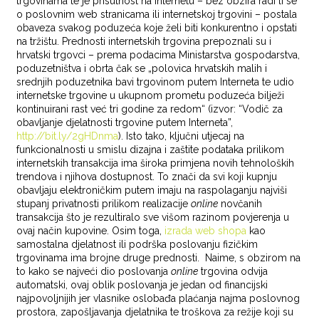
trgovinama te je prisutnost na Internetu – bez obzira radi li se
o poslovnim web stranicama ili internetskoj trgovini – postala
obaveza svakog poduzeća koje želi biti konkurentno i opstati
na tržištu. Prednosti internetskih trgovina prepoznali su i
hrvatski trgovci – prema podacima Ministarstva gospodarstva,
poduzetništva i obrta čak se „polovica hrvatskih malih i
srednjih poduzetnika bavi trgovinom putem Interneta te udio
internetske trgovine u ukupnom prometu poduzeća bilježi
kontinuirani rast već tri godine za redom“ (izvor: “Vodič za
obavljanje djelatnosti trgovine putem Interneta”,
http://bit.ly/2gHDnma
). Isto tako, ključni utjecaj na
funkcionalnosti u smislu dizajna i zaštite podataka prilikom
internetskih transakcija ima široka primjena novih tehnoloških
trendova i njihova dostupnost. To znači da svi koji kupnju
obavljaju elektroničkim putem imaju na raspolaganju najviši
stupanj privatnosti prilikom realizacije
online
novčanih
transakcija što je rezultiralo sve višom razinom povjerenja u
ovaj način kupovine. Osim toga,
izrada web shopa
kao
samostalna djelatnost ili podrška poslovanju fizičkim
trgovinama ima brojne druge prednosti. Naime, s obzirom na
to kako se najveći dio poslovanja
online
trgovina odvija
automatski, ovaj oblik poslovanja je jedan od financijski
najpovoljnijih jer vlasnike oslobađa plaćanja najma poslovnog
prostora, zapošljavanja djelatnika te troškova za režije koji su